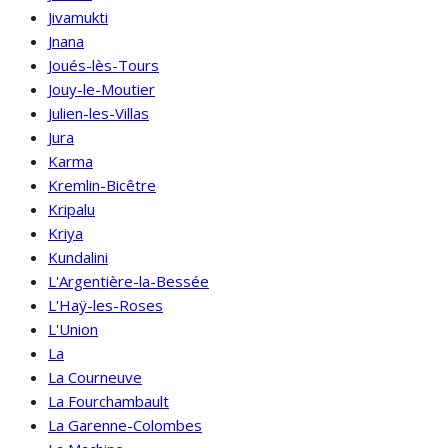
Jivamukti
Jnana
Joués-lès-Tours
Jouy-le-Moutier
Julien-les-Villas
Jura
Karma
Kremlin-Bicêtre
Kripalu
Kriya
Kundalini
L'Argentière-la-Bessée
L'Haÿ-les-Roses
L'Union
La
La Courneuve
La Fourchambault
La Garenne-Colombes