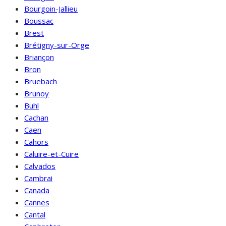
Bourgoin-Jallieu
Boussac
Brest
Brétigny-sur-Orge
Briançon
Bron
Bruebach
Brunoy
Buhl
Cachan
Caen
Cahors
Caluire-et-Cuire
Calvados
Cambrai
Canada
Cannes
Cantal