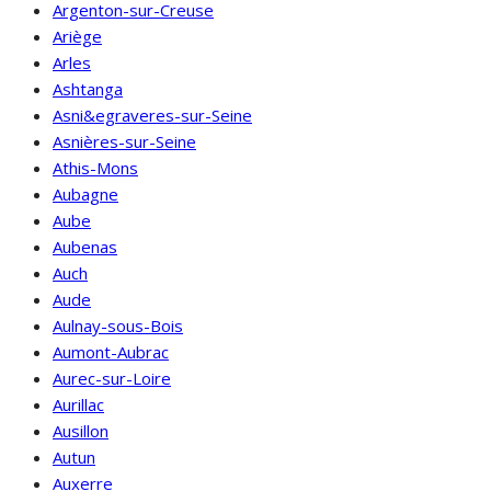
Argenton-sur-Creuse
Ariège
Arles
Ashtanga
Asni&egraveres-sur-Seine
Asnières-sur-Seine
Athis-Mons
Aubagne
Aube
Aubenas
Auch
Aude
Aulnay-sous-Bois
Aumont-Aubrac
Aurec-sur-Loire
Aurillac
Ausillon
Autun
Auxerre