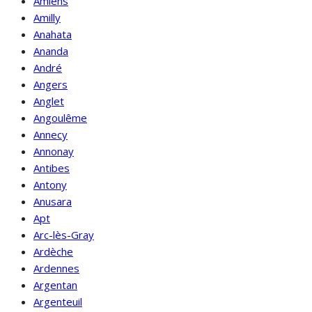
Amiens
Amilly
Anahata
Ananda
André
Angers
Anglet
Angoulême
Annecy
Annonay
Antibes
Antony
Anusara
Apt
Arc-lès-Gray
Ardèche
Ardennes
Argentan
Argenteuil