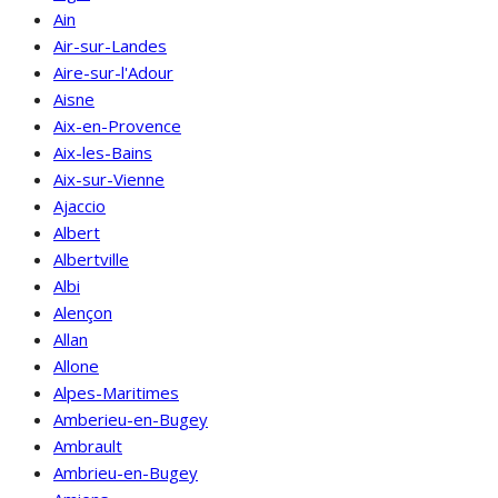
Ain
Air-sur-Landes
Aire-sur-l'Adour
Aisne
Aix-en-Provence
Aix-les-Bains
Aix-sur-Vienne
Ajaccio
Albert
Albertville
Albi
Alençon
Allan
Allone
Alpes-Maritimes
Amberieu-en-Bugey
Ambrault
Ambrieu-en-Bugey