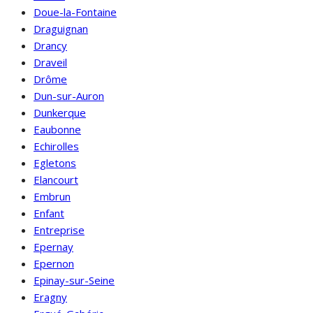
Doue-la-Fontaine
Draguignan
Drancy
Draveil
Drôme
Dun-sur-Auron
Dunkerque
Eaubonne
Echirolles
Egletons
Elancourt
Embrun
Enfant
Entreprise
Epernay
Epernon
Epinay-sur-Seine
Eragny