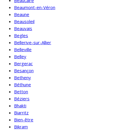
Beaucaire
Beaumont-en-Véron
Beaune
Beausoleil
Beauvais
Begles
Bellerive-sur-Allier
Belleville
Belley
Bergerac
Besançon
Betheny
Béthune
Betton
Béziers
Bhakti
Biarritz
Bien-être
Bikram