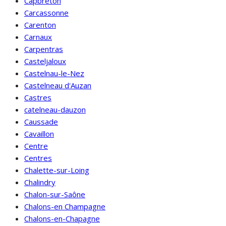
Capbreton
Carcassonne
Carenton
Carnaux
Carpentras
Casteljaloux
Castelnau-le-Nez
Castelneau d'Auzan
Castres
catelneau-dauzon
Caussade
Cavaillon
Centre
Centres
Chalette-sur-Loing
Chalindry
Chalon-sur-Saône
Chalons-en Champagne
Chalons-en-Chapagne