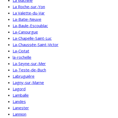
La Machine
La Roche-sur-Yon
La Valette-du-Var
La-Batie-Neuve
La-Baule-Escoublac
La-Canourgue
La-Chapelle-Saint-Luc
La-Chaussée-Saint-Victor
La-Ciotat
la-rochelle
La-Seyne-sur-Mer
La-Teste-de-Buch
Labruguière
Lagny-sur-Marne
Lagord
Lamballe
Landes
Lanester
Lannion