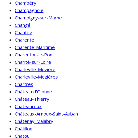
Chambéry
Champagnole
Champigny-sur-Marne
Changé
Chantilly
Charente
Charente-Maritime
Charenton-le-Pont
Charité-sur-Loire
Charleville-Mezière
Charleville-Mezières
Chartres
Château d'Olonne
Château-Thierry
Châteauroux
Châteaux-Arnoux-Saint-Auban
Châtenay-Malabry
Châtillon
Chatou