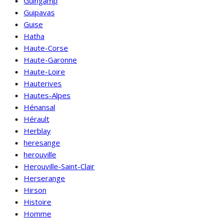
Guingamp
Guipavas
Guise
Hatha
Haute-Corse
Haute-Garonne
Haute-Loire
Hauterives
Hautes-Alpes
Hénansal
Hérault
Herblay
heresange
herouville
Herouville-Saint-Clair
Herserange
Hirson
Histoire
Homme