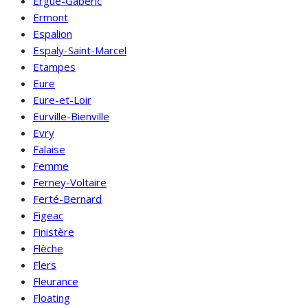
Ergué-Gabéric
Ermont
Espalion
Espaly-Saint-Marcel
Etampes
Eure
Eure-et-Loir
Eurville-Bienville
Evry
Falaise
Femme
Ferney-Voltaire
Ferté-Bernard
Figeac
Finistère
Flèche
Flers
Fleurance
Floating