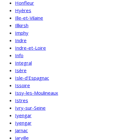
Honfleur
Hyères
Ille-et-Vilaine
Illkirsh
Imphy
Indre
Indre-et-Loire
Info
Integral
Isère
Isle-d'Espagnac
Issoire
Issy-les-Moulineaux
Istres
Ivry-sur-Seine
Iyengar
Iyengar
Jarnac
Jarville