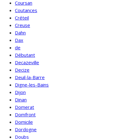
Coursan
Coutances
Créteil
Creuse
Dahn
Dax
de
Débutant
Decazeville
Decize
Deuil-la-Barre
Digne-les-Bains
Dijon
Dinan
Domerat
Domfront
Domicile
Dordogne
Doubs