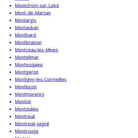
Monistrom-sur-Loire
Mont-de-Marsan
Montargis
Montauban
Montbard
Montbraison
Montceau-les-Mines
Montelimar
Montesquieu
Montgeron
Montigny-les-Cormeilles
Montluçon
Montmorency
Montoir
Montoulieu
Montreuil
Montreuil-Juigné
Montrouge