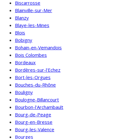
Biscarrosse
Blainville-sur-Mer
Blanzy
Blaye-les-Mines
Blois
Bobigny
Bohain-en-Vemandois
Bois Colombes
Bordeaux
Bordères-sur-l'Echez
Bort-les-Orgues
Bouches-du-Rhône
Bouligny
Boulogne-Billancourt
Bourbon-l'Archambault
Bourg-de-Peage
Bourg-en-Bresse
Bourg-les-Valence
Bourges