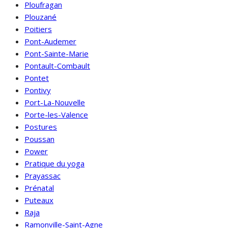
Ploufragan
Plouzané
Poitiers
Pont-Audemer
Pont-Sainte-Marie
Pontault-Combault
Pontet
Pontivy
Port-La-Nouvelle
Porte-les-Valence
Postures
Poussan
Power
Pratique du yoga
Prayassac
Prénatal
Puteaux
Raja
Ramonville-Saint-Agne