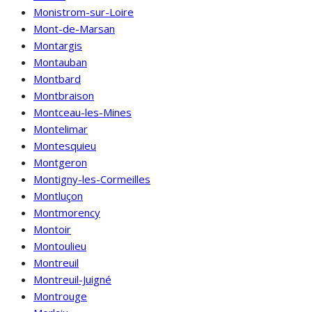
Monistrom-sur-Loire
Mont-de-Marsan
Montargis
Montauban
Montbard
Montbraison
Montceau-les-Mines
Montelimar
Montesquieu
Montgeron
Montigny-les-Cormeilles
Montluçon
Montmorency
Montoir
Montoulieu
Montreuil
Montreuil-Juigné
Montrouge