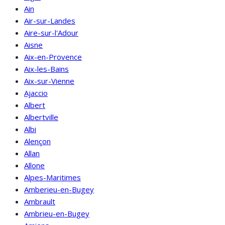
Ain
Air-sur-Landes
Aire-sur-l'Adour
Aisne
Aix-en-Provence
Aix-les-Bains
Aix-sur-Vienne
Ajaccio
Albert
Albertville
Albi
Alençon
Allan
Allone
Alpes-Maritimes
Amberieu-en-Bugey
Ambrault
Ambrieu-en-Bugey