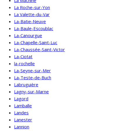
La Machine
La Roche-sur-Yon
La Valette-du-Var
La-Batie-Neuve
La-Baule-Escoublac
La-Canourgue
La-Chapelle-Saint-Luc
La-Chaussée-Saint-Victor
La-Ciotat
la-rochelle
La-Seyne-sur-Mer
La-Teste-de-Buch
Labruguière
Lagny-sur-Marne
Lagord
Lamballe
Landes
Lanester
Lannion