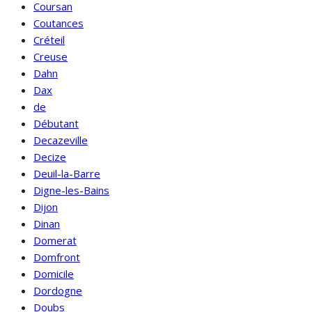
Coursan
Coutances
Créteil
Creuse
Dahn
Dax
de
Débutant
Decazeville
Decize
Deuil-la-Barre
Digne-les-Bains
Dijon
Dinan
Domerat
Domfront
Domicile
Dordogne
Doubs