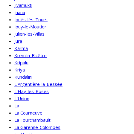
Jivamukti
Jnana
Joués-lès-Tours
Jouy-le-Moutier
Julien-les-Villas
Jura
Karma
Kremlin-Bicêtre
Kripalu
Kriya
Kundalini
L'Argentière-la-Bessée
L'Haÿ-les-Roses
L'Union
La
La Courneuve
La Fourchambault
La Garenne-Colombes