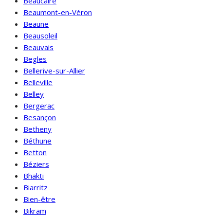
Beaucaire
Beaumont-en-Véron
Beaune
Beausoleil
Beauvais
Begles
Bellerive-sur-Allier
Belleville
Belley
Bergerac
Besançon
Betheny
Béthune
Betton
Béziers
Bhakti
Biarritz
Bien-être
Bikram