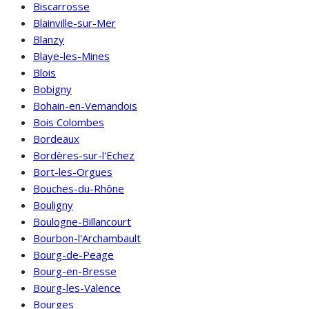
Biscarrosse
Blainville-sur-Mer
Blanzy
Blaye-les-Mines
Blois
Bobigny
Bohain-en-Vemandois
Bois Colombes
Bordeaux
Bordères-sur-l'Echez
Bort-les-Orgues
Bouches-du-Rhône
Bouligny
Boulogne-Billancourt
Bourbon-l'Archambault
Bourg-de-Peage
Bourg-en-Bresse
Bourg-les-Valence
Bourges