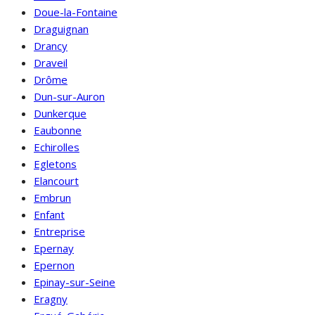
Doue-la-Fontaine
Draguignan
Drancy
Draveil
Drôme
Dun-sur-Auron
Dunkerque
Eaubonne
Echirolles
Egletons
Elancourt
Embrun
Enfant
Entreprise
Epernay
Epernon
Epinay-sur-Seine
Eragny