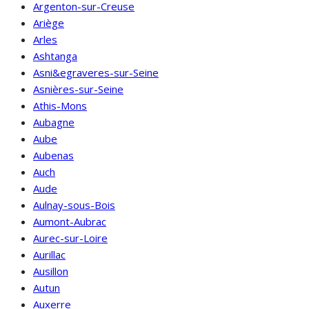
Argenton-sur-Creuse
Ariège
Arles
Ashtanga
Asni&egraveres-sur-Seine
Asnières-sur-Seine
Athis-Mons
Aubagne
Aube
Aubenas
Auch
Aude
Aulnay-sous-Bois
Aumont-Aubrac
Aurec-sur-Loire
Aurillac
Ausillon
Autun
Auxerre