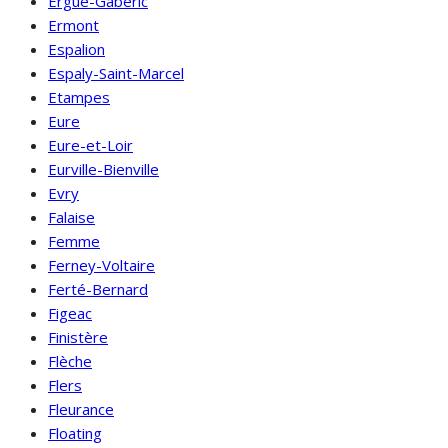
Ergué-Gabéric
Ermont
Espalion
Espaly-Saint-Marcel
Etampes
Eure
Eure-et-Loir
Eurville-Bienville
Evry
Falaise
Femme
Ferney-Voltaire
Ferté-Bernard
Figeac
Finistère
Flèche
Flers
Fleurance
Floating