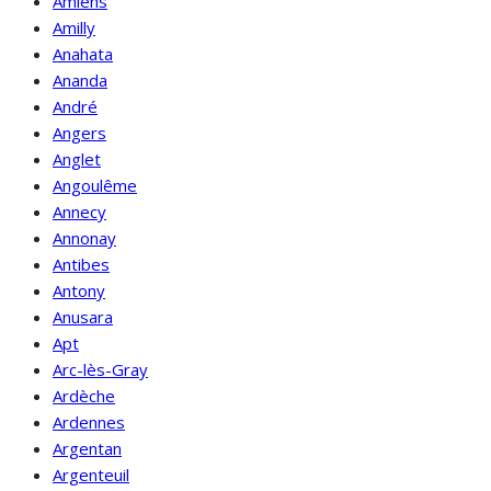
Amiens
Amilly
Anahata
Ananda
André
Angers
Anglet
Angoulême
Annecy
Annonay
Antibes
Antony
Anusara
Apt
Arc-lès-Gray
Ardèche
Ardennes
Argentan
Argenteuil