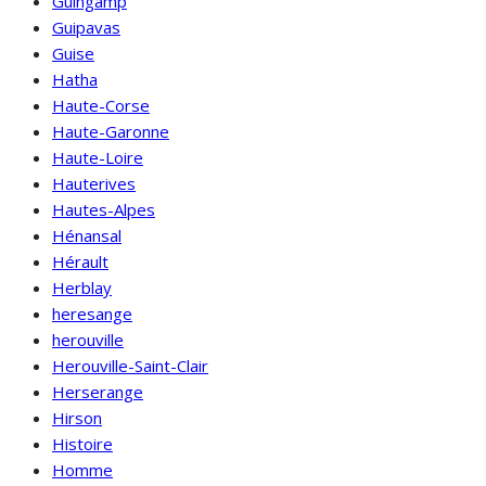
Guingamp
Guipavas
Guise
Hatha
Haute-Corse
Haute-Garonne
Haute-Loire
Hauterives
Hautes-Alpes
Hénansal
Hérault
Herblay
heresange
herouville
Herouville-Saint-Clair
Herserange
Hirson
Histoire
Homme