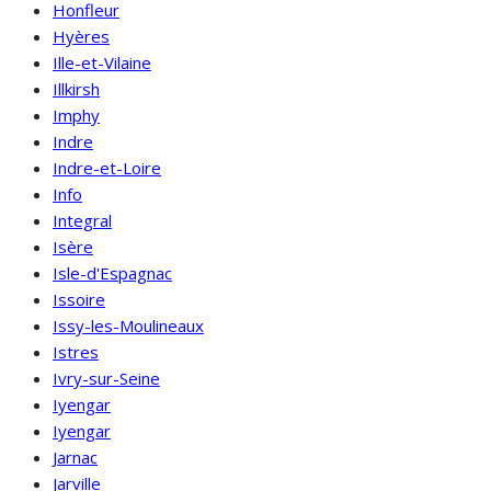
Honfleur
Hyères
Ille-et-Vilaine
Illkirsh
Imphy
Indre
Indre-et-Loire
Info
Integral
Isère
Isle-d'Espagnac
Issoire
Issy-les-Moulineaux
Istres
Ivry-sur-Seine
Iyengar
Iyengar
Jarnac
Jarville