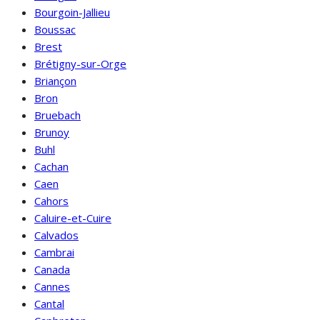
Bourgoin-Jallieu
Boussac
Brest
Brétigny-sur-Orge
Briançon
Bron
Bruebach
Brunoy
Buhl
Cachan
Caen
Cahors
Caluire-et-Cuire
Calvados
Cambrai
Canada
Cannes
Cantal