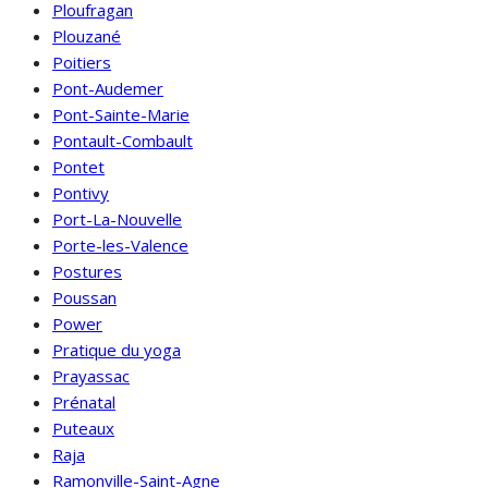
Ploufragan
Plouzané
Poitiers
Pont-Audemer
Pont-Sainte-Marie
Pontault-Combault
Pontet
Pontivy
Port-La-Nouvelle
Porte-les-Valence
Postures
Poussan
Power
Pratique du yoga
Prayassac
Prénatal
Puteaux
Raja
Ramonville-Saint-Agne