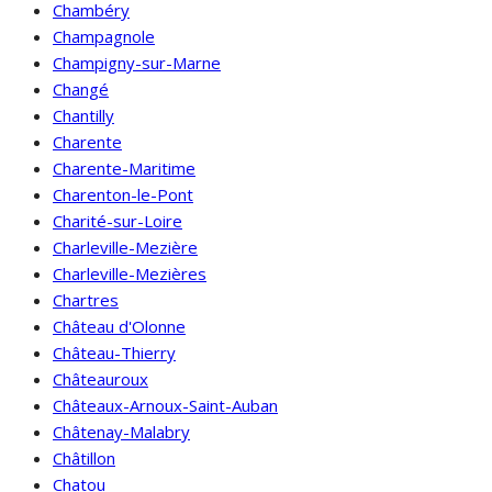
Chambéry
Champagnole
Champigny-sur-Marne
Changé
Chantilly
Charente
Charente-Maritime
Charenton-le-Pont
Charité-sur-Loire
Charleville-Mezière
Charleville-Mezières
Chartres
Château d'Olonne
Château-Thierry
Châteauroux
Châteaux-Arnoux-Saint-Auban
Châtenay-Malabry
Châtillon
Chatou