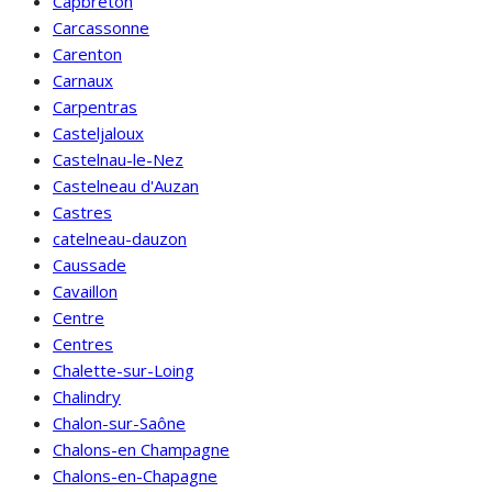
Capbreton
Carcassonne
Carenton
Carnaux
Carpentras
Casteljaloux
Castelnau-le-Nez
Castelneau d'Auzan
Castres
catelneau-dauzon
Caussade
Cavaillon
Centre
Centres
Chalette-sur-Loing
Chalindry
Chalon-sur-Saône
Chalons-en Champagne
Chalons-en-Chapagne