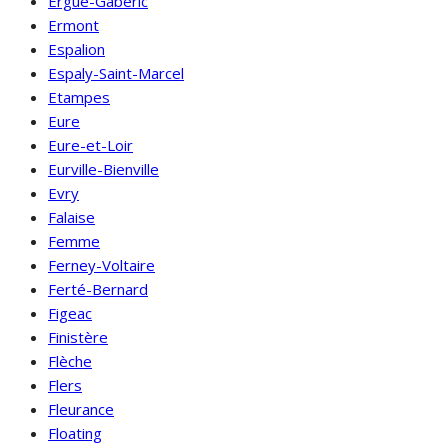
Ergué-Gabéric
Ermont
Espalion
Espaly-Saint-Marcel
Etampes
Eure
Eure-et-Loir
Eurville-Bienville
Evry
Falaise
Femme
Ferney-Voltaire
Ferté-Bernard
Figeac
Finistère
Flèche
Flers
Fleurance
Floating