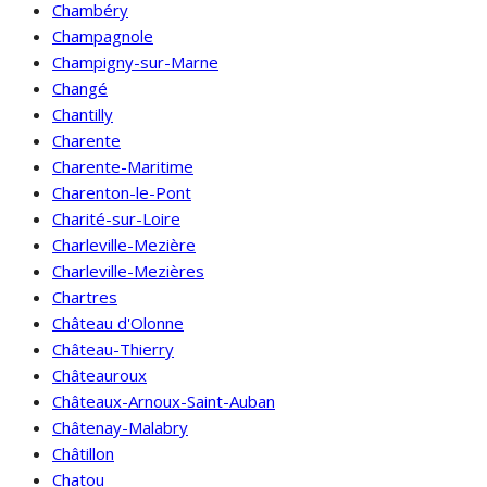
Chambéry
Champagnole
Champigny-sur-Marne
Changé
Chantilly
Charente
Charente-Maritime
Charenton-le-Pont
Charité-sur-Loire
Charleville-Mezière
Charleville-Mezières
Chartres
Château d'Olonne
Château-Thierry
Châteauroux
Châteaux-Arnoux-Saint-Auban
Châtenay-Malabry
Châtillon
Chatou