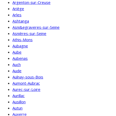
Argenton-sur-Creuse
Ariège
Arles
Ashtanga
Asni&egraveres-sur-Seine
Asnières-sur-Seine
Athis-Mons
Aubagne
Aube
Aubenas
Auch
Aude
Aulnay-sous-Bois
Aumont-Aubrac
Aurec-sur-Loire
Aurillac
Ausillon
Autun
Auxerre