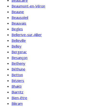
Beaucaire
Beaumont-en-Véron
Beaune
Beausoleil
Beauvais
Begles
Bellerive-sur-Allier
Belleville
Belley
Bergerac
Besançon
Betheny
Béthune
Betton
Béziers
Bhakti
Biarritz
Bien-être
Bikram