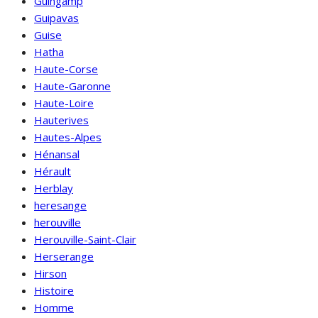
Guingamp
Guipavas
Guise
Hatha
Haute-Corse
Haute-Garonne
Haute-Loire
Hauterives
Hautes-Alpes
Hénansal
Hérault
Herblay
heresange
herouville
Herouville-Saint-Clair
Herserange
Hirson
Histoire
Homme