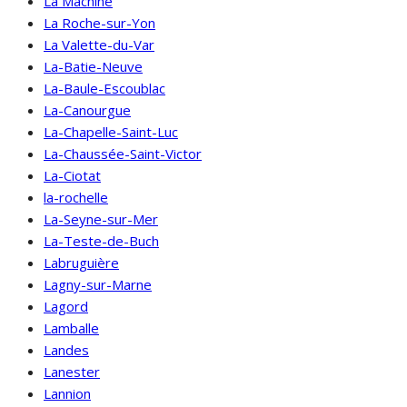
La Machine
La Roche-sur-Yon
La Valette-du-Var
La-Batie-Neuve
La-Baule-Escoublac
La-Canourgue
La-Chapelle-Saint-Luc
La-Chaussée-Saint-Victor
La-Ciotat
la-rochelle
La-Seyne-sur-Mer
La-Teste-de-Buch
Labruguière
Lagny-sur-Marne
Lagord
Lamballe
Landes
Lanester
Lannion