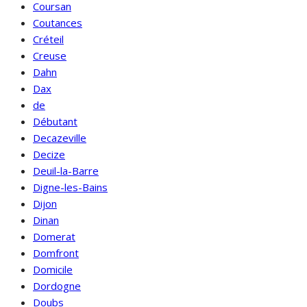
Coursan
Coutances
Créteil
Creuse
Dahn
Dax
de
Débutant
Decazeville
Decize
Deuil-la-Barre
Digne-les-Bains
Dijon
Dinan
Domerat
Domfront
Domicile
Dordogne
Doubs