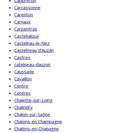
Capbreton
Carcassonne
Carenton
Carnaux
Carpentras
Casteljaloux
Castelnau-le-Nez
Castelneau d'Auzan
Castres
catelneau-dauzon
Caussade
Cavaillon
Centre
Centres
Chalette-sur-Loing
Chalindry
Chalon-sur-Saône
Chalons-en Champagne
Chalons-en-Chapagne