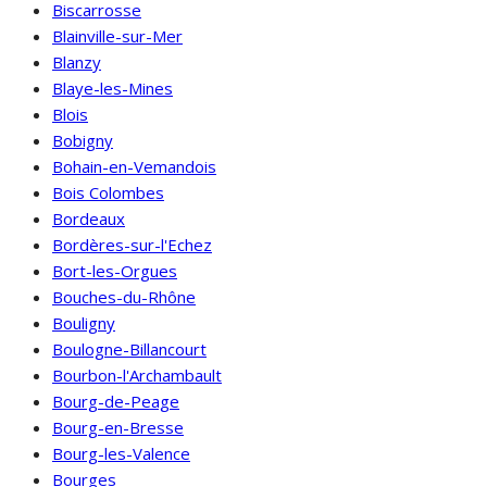
Biscarrosse
Blainville-sur-Mer
Blanzy
Blaye-les-Mines
Blois
Bobigny
Bohain-en-Vemandois
Bois Colombes
Bordeaux
Bordères-sur-l'Echez
Bort-les-Orgues
Bouches-du-Rhône
Bouligny
Boulogne-Billancourt
Bourbon-l'Archambault
Bourg-de-Peage
Bourg-en-Bresse
Bourg-les-Valence
Bourges