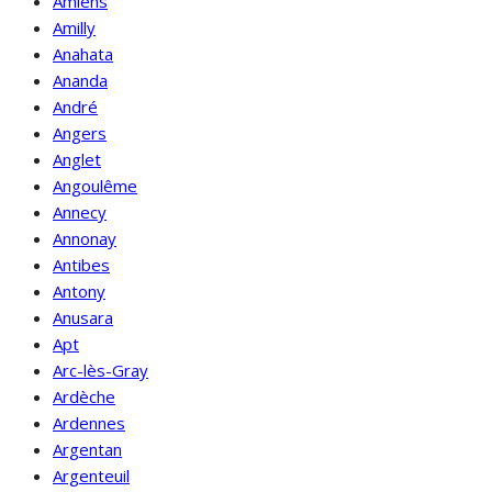
Amiens
Amilly
Anahata
Ananda
André
Angers
Anglet
Angoulême
Annecy
Annonay
Antibes
Antony
Anusara
Apt
Arc-lès-Gray
Ardèche
Ardennes
Argentan
Argenteuil