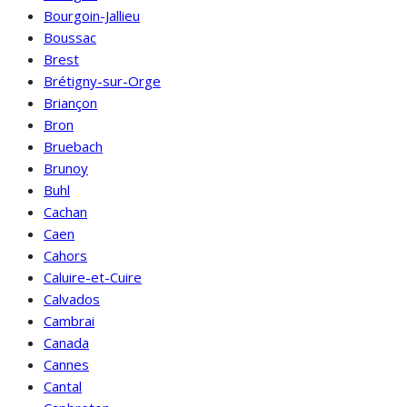
Bourgoin-Jallieu
Boussac
Brest
Brétigny-sur-Orge
Briançon
Bron
Bruebach
Brunoy
Buhl
Cachan
Caen
Cahors
Caluire-et-Cuire
Calvados
Cambrai
Canada
Cannes
Cantal