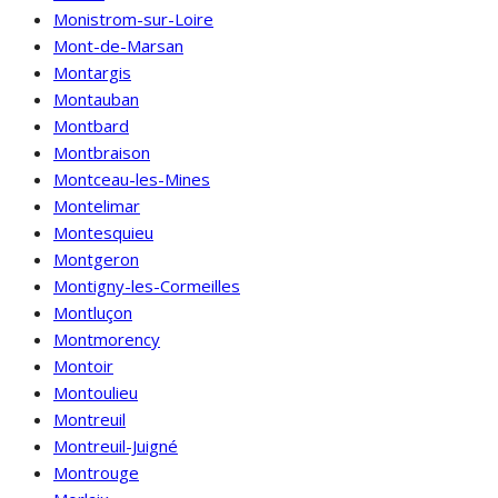
Monistrom-sur-Loire
Mont-de-Marsan
Montargis
Montauban
Montbard
Montbraison
Montceau-les-Mines
Montelimar
Montesquieu
Montgeron
Montigny-les-Cormeilles
Montluçon
Montmorency
Montoir
Montoulieu
Montreuil
Montreuil-Juigné
Montrouge