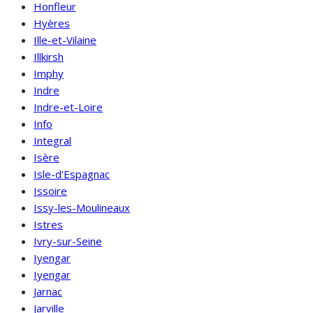
Honfleur
Hyères
Ille-et-Vilaine
Illkirsh
Imphy
Indre
Indre-et-Loire
Info
Integral
Isère
Isle-d'Espagnac
Issoire
Issy-les-Moulineaux
Istres
Ivry-sur-Seine
Iyengar
Iyengar
Jarnac
Jarville