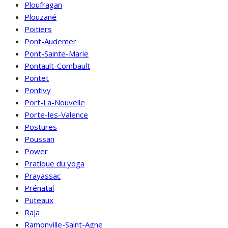
Ploufragan
Plouzané
Poitiers
Pont-Audemer
Pont-Sainte-Marie
Pontault-Combault
Pontet
Pontivy
Port-La-Nouvelle
Porte-les-Valence
Postures
Poussan
Power
Pratique du yoga
Prayassac
Prénatal
Puteaux
Raja
Ramonville-Saint-Agne