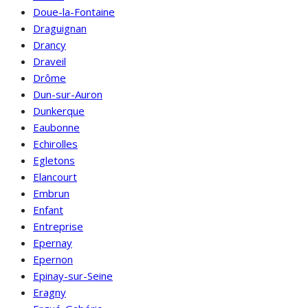
Doue-la-Fontaine
Draguignan
Drancy
Draveil
Drôme
Dun-sur-Auron
Dunkerque
Eaubonne
Echirolles
Egletons
Elancourt
Embrun
Enfant
Entreprise
Epernay
Epernon
Epinay-sur-Seine
Eragny