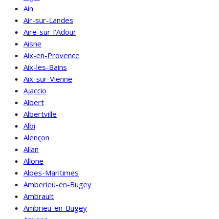
Ain
Air-sur-Landes
Aire-sur-l'Adour
Aisne
Aix-en-Provence
Aix-les-Bains
Aix-sur-Vienne
Ajaccio
Albert
Albertville
Albi
Alençon
Allan
Allone
Alpes-Maritimes
Amberieu-en-Bugey
Ambrault
Ambrieu-en-Bugey