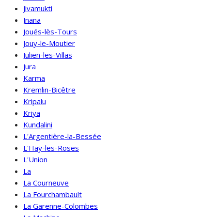
Jivamukti
Jnana
Joués-lès-Tours
Jouy-le-Moutier
Julien-les-Villas
Jura
Karma
Kremlin-Bicêtre
Kripalu
Kriya
Kundalini
L'Argentière-la-Bessée
L'Haÿ-les-Roses
L'Union
La
La Courneuve
La Fourchambault
La Garenne-Colombes