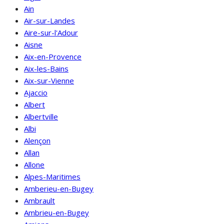
Ain
Air-sur-Landes
Aire-sur-l'Adour
Aisne
Aix-en-Provence
Aix-les-Bains
Aix-sur-Vienne
Ajaccio
Albert
Albertville
Albi
Alençon
Allan
Allone
Alpes-Maritimes
Amberieu-en-Bugey
Ambrault
Ambrieu-en-Bugey