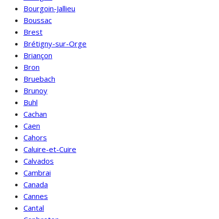
Bourgoin-Jallieu
Boussac
Brest
Brétigny-sur-Orge
Briançon
Bron
Bruebach
Brunoy
Buhl
Cachan
Caen
Cahors
Caluire-et-Cuire
Calvados
Cambrai
Canada
Cannes
Cantal