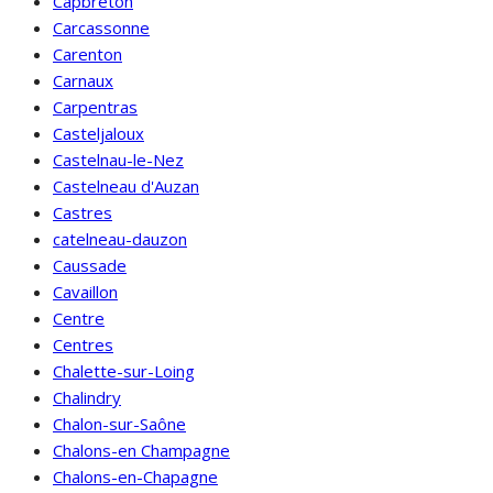
Capbreton
Carcassonne
Carenton
Carnaux
Carpentras
Casteljaloux
Castelnau-le-Nez
Castelneau d'Auzan
Castres
catelneau-dauzon
Caussade
Cavaillon
Centre
Centres
Chalette-sur-Loing
Chalindry
Chalon-sur-Saône
Chalons-en Champagne
Chalons-en-Chapagne