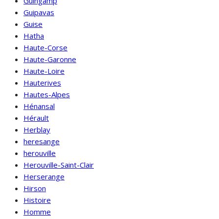
Guingamp
Guipavas
Guise
Hatha
Haute-Corse
Haute-Garonne
Haute-Loire
Hauterives
Hautes-Alpes
Hénansal
Hérault
Herblay
heresange
herouville
Herouville-Saint-Clair
Herserange
Hirson
Histoire
Homme