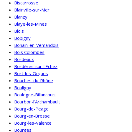
Biscarrosse
Blainville-sur-Mer
Blanzy
Blaye-les-Mines
Blois
Bobigny
Bohain-en-Vemandois
Bois Colombes
Bordeaux
Bordères-sur-l'Echez
Bort-les-Orgues
Bouches-du-Rhône
Bouligny
Boulogne-Billancourt
Bourbon-l'Archambault
Bourg-de-Peage
Bourg-en-Bresse
Bourg-les-Valence
Bourges