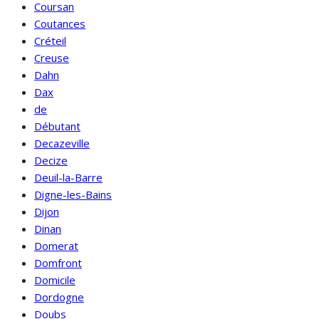
Coursan
Coutances
Créteil
Creuse
Dahn
Dax
de
Débutant
Decazeville
Decize
Deuil-la-Barre
Digne-les-Bains
Dijon
Dinan
Domerat
Domfront
Domicile
Dordogne
Doubs