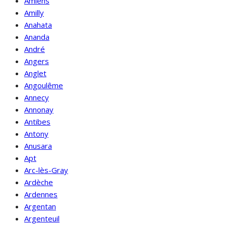
Amiens
Amilly
Anahata
Ananda
André
Angers
Anglet
Angoulême
Annecy
Annonay
Antibes
Antony
Anusara
Apt
Arc-lès-Gray
Ardèche
Ardennes
Argentan
Argenteuil