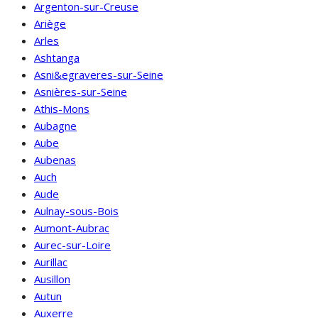
Argenton-sur-Creuse
Ariège
Arles
Ashtanga
Asni&egraveres-sur-Seine
Asnières-sur-Seine
Athis-Mons
Aubagne
Aube
Aubenas
Auch
Aude
Aulnay-sous-Bois
Aumont-Aubrac
Aurec-sur-Loire
Aurillac
Ausillon
Autun
Auxerre