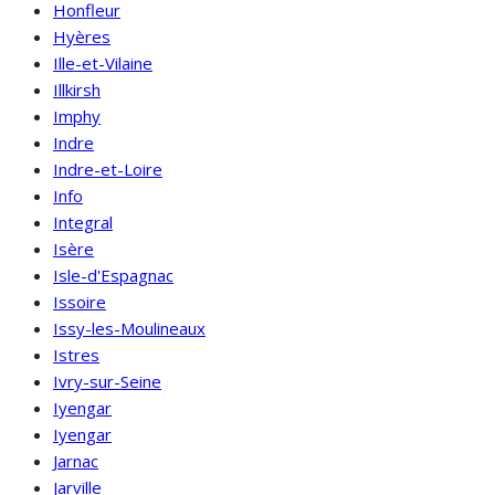
Honfleur
Hyères
Ille-et-Vilaine
Illkirsh
Imphy
Indre
Indre-et-Loire
Info
Integral
Isère
Isle-d'Espagnac
Issoire
Issy-les-Moulineaux
Istres
Ivry-sur-Seine
Iyengar
Iyengar
Jarnac
Jarville