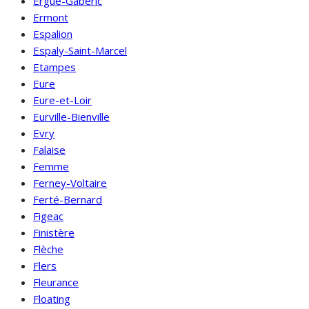
Ergué-Gabéric
Ermont
Espalion
Espaly-Saint-Marcel
Etampes
Eure
Eure-et-Loir
Eurville-Bienville
Evry
Falaise
Femme
Ferney-Voltaire
Ferté-Bernard
Figeac
Finistère
Flèche
Flers
Fleurance
Floating