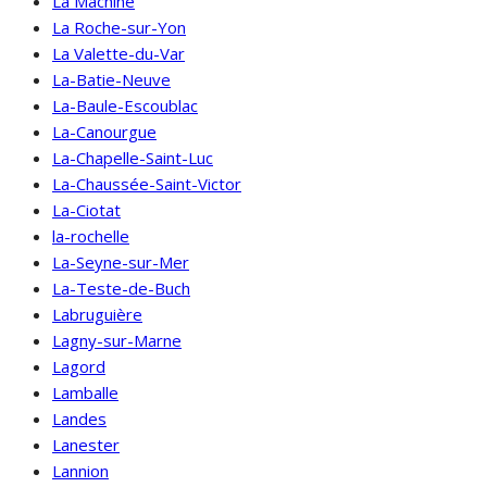
La Machine
La Roche-sur-Yon
La Valette-du-Var
La-Batie-Neuve
La-Baule-Escoublac
La-Canourgue
La-Chapelle-Saint-Luc
La-Chaussée-Saint-Victor
La-Ciotat
la-rochelle
La-Seyne-sur-Mer
La-Teste-de-Buch
Labruguière
Lagny-sur-Marne
Lagord
Lamballe
Landes
Lanester
Lannion