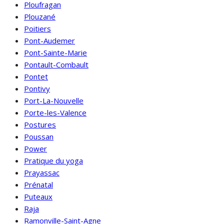
Ploufragan
Plouzané
Poitiers
Pont-Audemer
Pont-Sainte-Marie
Pontault-Combault
Pontet
Pontivy
Port-La-Nouvelle
Porte-les-Valence
Postures
Poussan
Power
Pratique du yoga
Prayassac
Prénatal
Puteaux
Raja
Ramonville-Saint-Agne