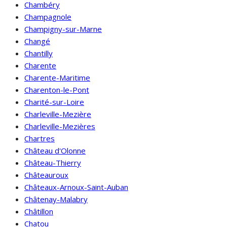
Chambéry
Champagnole
Champigny-sur-Marne
Changé
Chantilly
Charente
Charente-Maritime
Charenton-le-Pont
Charité-sur-Loire
Charleville-Mezière
Charleville-Mezières
Chartres
Château d'Olonne
Château-Thierry
Châteauroux
Châteaux-Arnoux-Saint-Auban
Châtenay-Malabry
Châtillon
Chatou