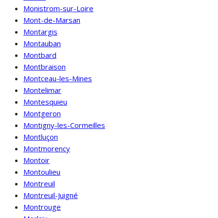
Monistrom-sur-Loire
Mont-de-Marsan
Montargis
Montauban
Montbard
Montbraison
Montceau-les-Mines
Montelimar
Montesquieu
Montgeron
Montigny-les-Cormeilles
Montluçon
Montmorency
Montoir
Montoulieu
Montreuil
Montreuil-Juigné
Montrouge