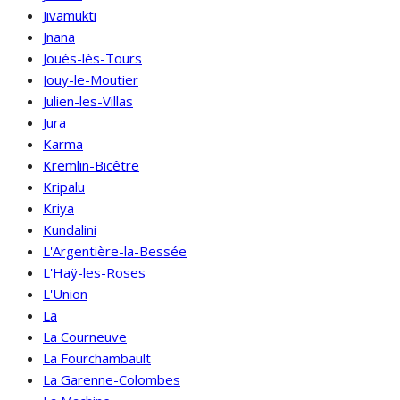
Jivamukti
Jnana
Joués-lès-Tours
Jouy-le-Moutier
Julien-les-Villas
Jura
Karma
Kremlin-Bicêtre
Kripalu
Kriya
Kundalini
L'Argentière-la-Bessée
L'Haÿ-les-Roses
L'Union
La
La Courneuve
La Fourchambault
La Garenne-Colombes