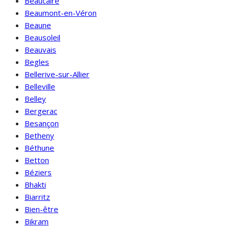
Beaucaire
Beaumont-en-Véron
Beaune
Beausoleil
Beauvais
Begles
Bellerive-sur-Allier
Belleville
Belley
Bergerac
Besançon
Betheny
Béthune
Betton
Béziers
Bhakti
Biarritz
Bien-être
Bikram