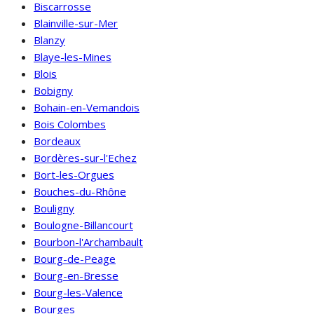
Biscarrosse
Blainville-sur-Mer
Blanzy
Blaye-les-Mines
Blois
Bobigny
Bohain-en-Vemandois
Bois Colombes
Bordeaux
Bordères-sur-l'Echez
Bort-les-Orgues
Bouches-du-Rhône
Bouligny
Boulogne-Billancourt
Bourbon-l'Archambault
Bourg-de-Peage
Bourg-en-Bresse
Bourg-les-Valence
Bourges