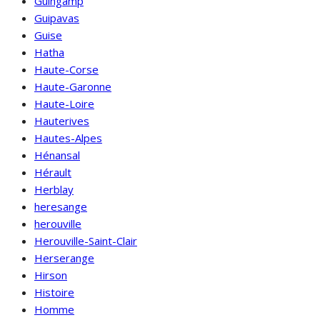
Guingamp
Guipavas
Guise
Hatha
Haute-Corse
Haute-Garonne
Haute-Loire
Hauterives
Hautes-Alpes
Hénansal
Hérault
Herblay
heresange
herouville
Herouville-Saint-Clair
Herserange
Hirson
Histoire
Homme