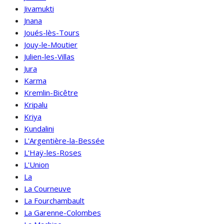
Jivamukti
Jnana
Joués-lès-Tours
Jouy-le-Moutier
Julien-les-Villas
Jura
Karma
Kremlin-Bicêtre
Kripalu
Kriya
Kundalini
L'Argentière-la-Bessée
L'Haÿ-les-Roses
L'Union
La
La Courneuve
La Fourchambault
La Garenne-Colombes