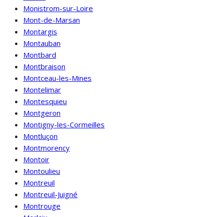
Monistrom-sur-Loire
Mont-de-Marsan
Montargis
Montauban
Montbard
Montbraison
Montceau-les-Mines
Montelimar
Montesquieu
Montgeron
Montigny-les-Cormeilles
Montluçon
Montmorency
Montoir
Montoulieu
Montreuil
Montreuil-Juigné
Montrouge