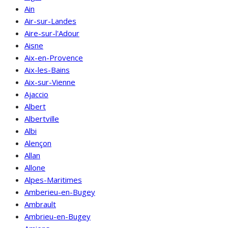
Ain
Air-sur-Landes
Aire-sur-l'Adour
Aisne
Aix-en-Provence
Aix-les-Bains
Aix-sur-Vienne
Ajaccio
Albert
Albertville
Albi
Alençon
Allan
Allone
Alpes-Maritimes
Amberieu-en-Bugey
Ambrault
Ambrieu-en-Bugey