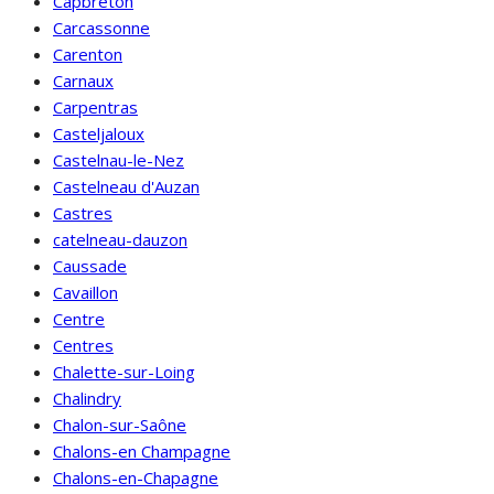
Capbreton
Carcassonne
Carenton
Carnaux
Carpentras
Casteljaloux
Castelnau-le-Nez
Castelneau d'Auzan
Castres
catelneau-dauzon
Caussade
Cavaillon
Centre
Centres
Chalette-sur-Loing
Chalindry
Chalon-sur-Saône
Chalons-en Champagne
Chalons-en-Chapagne