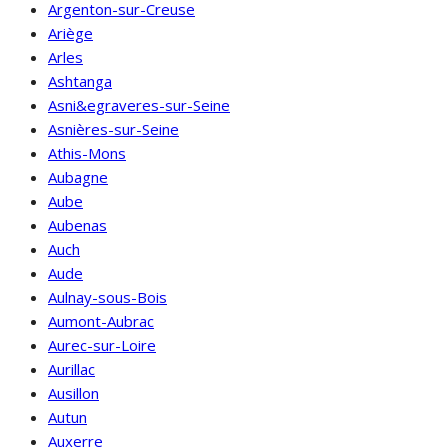
Argenton-sur-Creuse
Ariège
Arles
Ashtanga
Asni&egraveres-sur-Seine
Asnières-sur-Seine
Athis-Mons
Aubagne
Aube
Aubenas
Auch
Aude
Aulnay-sous-Bois
Aumont-Aubrac
Aurec-sur-Loire
Aurillac
Ausillon
Autun
Auxerre