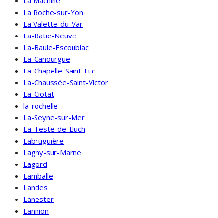
La Machine
La Roche-sur-Yon
La Valette-du-Var
La-Batie-Neuve
La-Baule-Escoublac
La-Canourgue
La-Chapelle-Saint-Luc
La-Chaussée-Saint-Victor
La-Ciotat
la-rochelle
La-Seyne-sur-Mer
La-Teste-de-Buch
Labruguière
Lagny-sur-Marne
Lagord
Lamballe
Landes
Lanester
Lannion