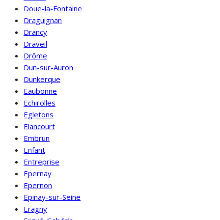
Doue-la-Fontaine
Draguignan
Drancy
Draveil
Drôme
Dun-sur-Auron
Dunkerque
Eaubonne
Echirolles
Egletons
Elancourt
Embrun
Enfant
Entreprise
Epernay
Epernon
Epinay-sur-Seine
Eragny