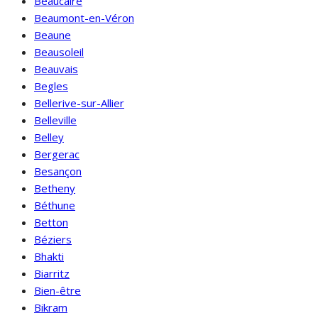
Beaucaire
Beaumont-en-Véron
Beaune
Beausoleil
Beauvais
Begles
Bellerive-sur-Allier
Belleville
Belley
Bergerac
Besançon
Betheny
Béthune
Betton
Béziers
Bhakti
Biarritz
Bien-être
Bikram