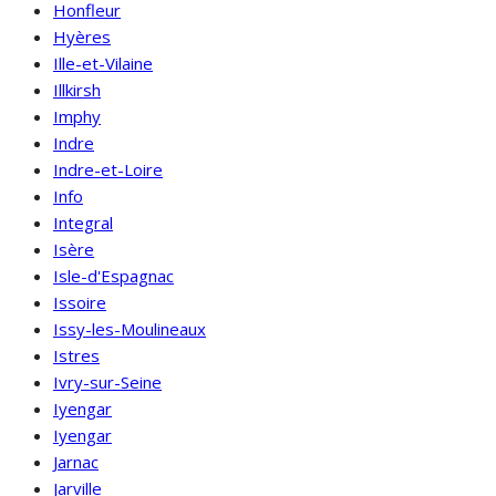
Honfleur
Hyères
Ille-et-Vilaine
Illkirsh
Imphy
Indre
Indre-et-Loire
Info
Integral
Isère
Isle-d'Espagnac
Issoire
Issy-les-Moulineaux
Istres
Ivry-sur-Seine
Iyengar
Iyengar
Jarnac
Jarville