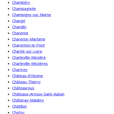
Chambéry
Champagnole
Champigny-sur-Marne
Changé
Chantilly
Charente
Charente-Maritime
Charenton-le-Pont
Charité-sur-Loire
Charleville-Mezière
Charleville-Mezières
Chartres
Château d'Olonne
Château-Thierry
Châteauroux
Châteaux-Arnoux-Saint-Auban
Châtenay-Malabry
Châtillon
Chatou