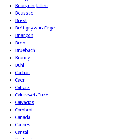
Bourgoin-Jallieu
Boussac
Brest
Brétigny-sur-Orge
Briançon
Bron
Bruebach
Brunoy
Buhl
Cachan
Caen
Cahors
Caluire-et-Cuire
Calvados
Cambrai
Canada
Cannes
Cantal