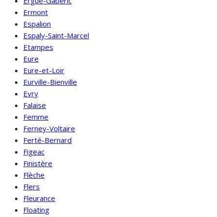
Ergué-Gabéric
Ermont
Espalion
Espaly-Saint-Marcel
Etampes
Eure
Eure-et-Loir
Eurville-Bienville
Evry
Falaise
Femme
Ferney-Voltaire
Ferté-Bernard
Figeac
Finistère
Flèche
Flers
Fleurance
Floating