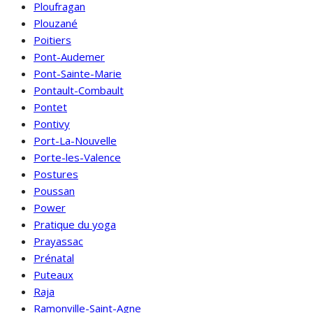
Ploufragan
Plouzané
Poitiers
Pont-Audemer
Pont-Sainte-Marie
Pontault-Combault
Pontet
Pontivy
Port-La-Nouvelle
Porte-les-Valence
Postures
Poussan
Power
Pratique du yoga
Prayassac
Prénatal
Puteaux
Raja
Ramonville-Saint-Agne