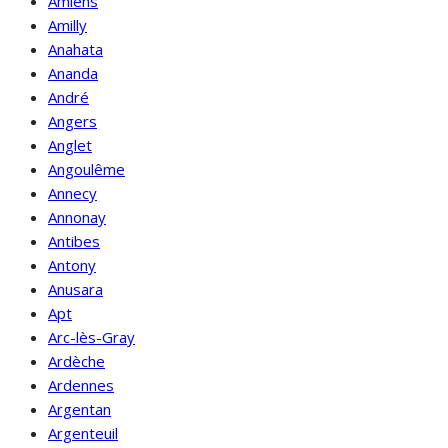
Amiens
Amilly
Anahata
Ananda
André
Angers
Anglet
Angoulême
Annecy
Annonay
Antibes
Antony
Anusara
Apt
Arc-lès-Gray
Ardèche
Ardennes
Argentan
Argenteuil