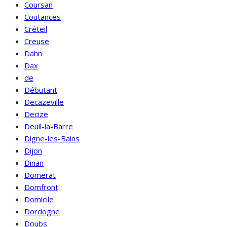
Coursan
Coutances
Créteil
Creuse
Dahn
Dax
de
Débutant
Decazeville
Decize
Deuil-la-Barre
Digne-les-Bains
Dijon
Dinan
Domerat
Domfront
Domicile
Dordogne
Doubs