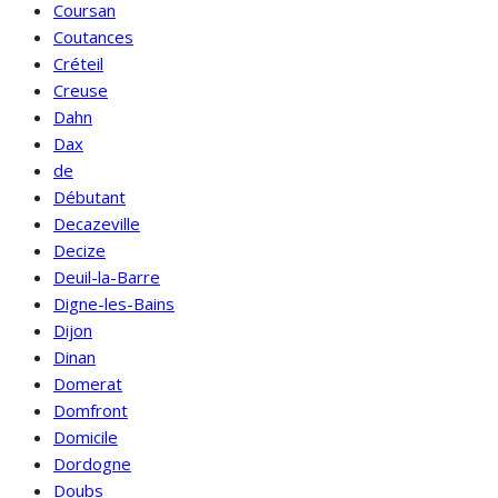
Coursan
Coutances
Créteil
Creuse
Dahn
Dax
de
Débutant
Decazeville
Decize
Deuil-la-Barre
Digne-les-Bains
Dijon
Dinan
Domerat
Domfront
Domicile
Dordogne
Doubs