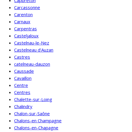
Capbreton
Carcassonne
Carenton
Carnaux
Carpentras
Casteljaloux
Castelnau-le-Nez
Castelneau d'Auzan
Castres
catelneau-dauzon
Caussade
Cavaillon
Centre
Centres
Chalette-sur-Loing
Chalindry
Chalon-sur-Saône
Chalons-en Champagne
Chalons-en-Chapagne