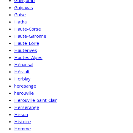
Guingamp
Guipavas
Guise
Hatha
Haute-Corse
Haute-Garonne
Haute-Loire
Hauterives
Hautes-Alpes
Hénansal
Hérault
Herblay
heresange
herouville
Herouville-Saint-Clair
Herserange
Hirson
Histoire
Homme