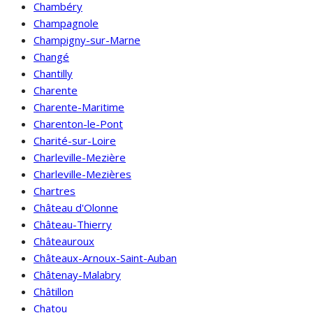
Chambéry
Champagnole
Champigny-sur-Marne
Changé
Chantilly
Charente
Charente-Maritime
Charenton-le-Pont
Charité-sur-Loire
Charleville-Mezière
Charleville-Mezières
Chartres
Château d'Olonne
Château-Thierry
Châteauroux
Châteaux-Arnoux-Saint-Auban
Châtenay-Malabry
Châtillon
Chatou