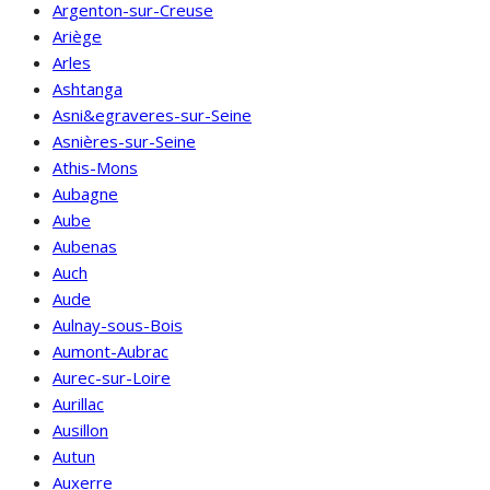
Argenton-sur-Creuse
Ariège
Arles
Ashtanga
Asni&egraveres-sur-Seine
Asnières-sur-Seine
Athis-Mons
Aubagne
Aube
Aubenas
Auch
Aude
Aulnay-sous-Bois
Aumont-Aubrac
Aurec-sur-Loire
Aurillac
Ausillon
Autun
Auxerre