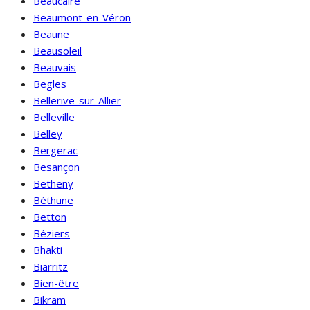
Beaucaire
Beaumont-en-Véron
Beaune
Beausoleil
Beauvais
Begles
Bellerive-sur-Allier
Belleville
Belley
Bergerac
Besançon
Betheny
Béthune
Betton
Béziers
Bhakti
Biarritz
Bien-être
Bikram