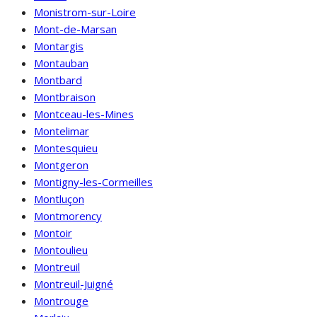
Monistrom-sur-Loire
Mont-de-Marsan
Montargis
Montauban
Montbard
Montbraison
Montceau-les-Mines
Montelimar
Montesquieu
Montgeron
Montigny-les-Cormeilles
Montluçon
Montmorency
Montoir
Montoulieu
Montreuil
Montreuil-Juigné
Montrouge