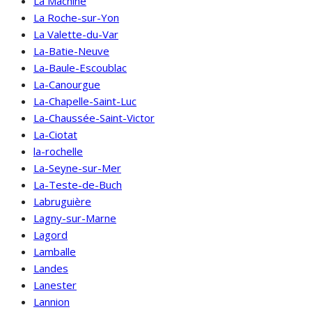
La Machine
La Roche-sur-Yon
La Valette-du-Var
La-Batie-Neuve
La-Baule-Escoublac
La-Canourgue
La-Chapelle-Saint-Luc
La-Chaussée-Saint-Victor
La-Ciotat
la-rochelle
La-Seyne-sur-Mer
La-Teste-de-Buch
Labruguière
Lagny-sur-Marne
Lagord
Lamballe
Landes
Lanester
Lannion