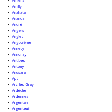
Amiens
Amilly
Anahata
Ananda
André
Angers
Anglet
Angoulême
Annecy
Annonay
Antibes
Antony
Anusara
Apt
Arc-lès-Gray
Ardèche
Ardennes
Argentan
Argenteuil