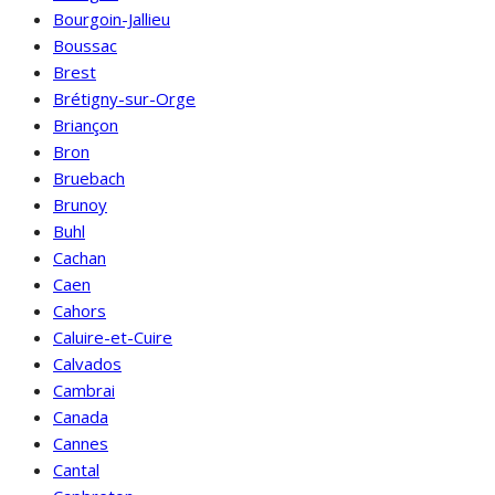
Bourgoin-Jallieu
Boussac
Brest
Brétigny-sur-Orge
Briançon
Bron
Bruebach
Brunoy
Buhl
Cachan
Caen
Cahors
Caluire-et-Cuire
Calvados
Cambrai
Canada
Cannes
Cantal