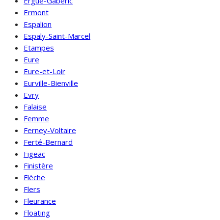
Ergué-Gabéric
Ermont
Espalion
Espaly-Saint-Marcel
Etampes
Eure
Eure-et-Loir
Eurville-Bienville
Evry
Falaise
Femme
Ferney-Voltaire
Ferté-Bernard
Figeac
Finistère
Flèche
Flers
Fleurance
Floating