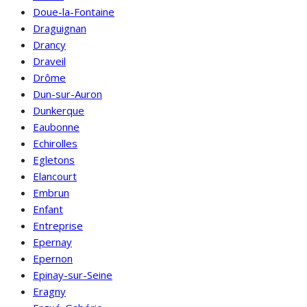
Doue-la-Fontaine
Draguignan
Drancy
Draveil
Drôme
Dun-sur-Auron
Dunkerque
Eaubonne
Echirolles
Egletons
Elancourt
Embrun
Enfant
Entreprise
Epernay
Epernon
Epinay-sur-Seine
Eragny