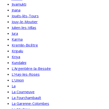
Jivamukti
Jnana
Joués-lès-Tours
Jouy-le-Moutier
Julien-les-Villas
Jura
Karma
Kremlin-Bicêtre
Kripalu
Kriya
Kundalini
L'Argentière-la-Bessée
L'Haÿ-les-Roses
L'Union
La
La Courneuve
La Fourchambault
La Garenne-Colombes