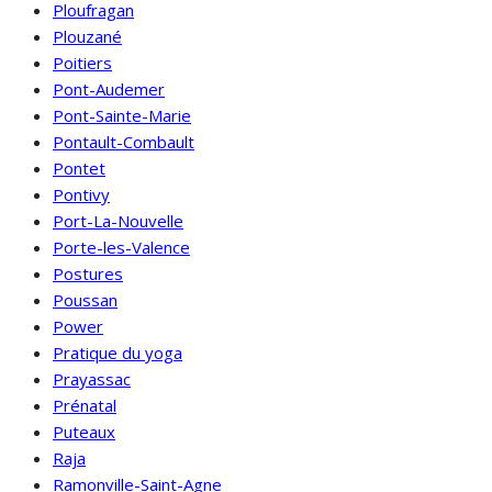
Ploufragan
Plouzané
Poitiers
Pont-Audemer
Pont-Sainte-Marie
Pontault-Combault
Pontet
Pontivy
Port-La-Nouvelle
Porte-les-Valence
Postures
Poussan
Power
Pratique du yoga
Prayassac
Prénatal
Puteaux
Raja
Ramonville-Saint-Agne