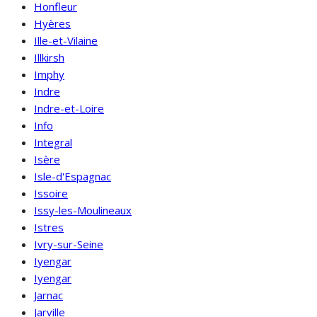
Honfleur
Hyères
Ille-et-Vilaine
Illkirsh
Imphy
Indre
Indre-et-Loire
Info
Integral
Isère
Isle-d'Espagnac
Issoire
Issy-les-Moulineaux
Istres
Ivry-sur-Seine
Iyengar
Iyengar
Jarnac
Jarville