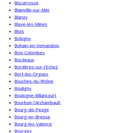
Biscarrosse
Blainville-sur-Mer
Blanzy
Blaye-les-Mines
Blois
Bobigny
Bohain-en-Vemandois
Bois Colombes
Bordeaux
Bordères-sur-l'Echez
Bort-les-Orgues
Bouches-du-Rhône
Bouligny
Boulogne-Billancourt
Bourbon-l'Archambault
Bourg-de-Peage
Bourg-en-Bresse
Bourg-les-Valence
Bourges