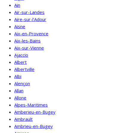
Ain
Air-sur-Landes
Aire-sur-l'Adour
Aisne
Aix-en-Provence
Aix-les-Bains
Aix-sur-Vienne
Ajaccio
Albert
Albertville
Albi
Alençon
Allan
Allone
Alpes-Maritimes
Amberieu-en-Bugey
Ambrault
Ambrieu-en-Bugey