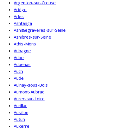
Argenton-sur-Creuse
Ariège
Arles
Ashtanga
Asni&egraveres-sur-Seine
Asnières-sur-Seine
Athis-Mons
Aubagne
Aube
Aubenas
Auch
Aude
Aulnay-sous-Bois
Aumont-Aubrac
Aurec-sur-Loire
Aurillac
Ausillon
Autun
Auxerre