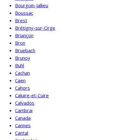
Bourgoin-Jallieu
Boussac
Brest
Brétigny-sur-Orge
Briançon
Bron
Bruebach
Brunoy
Buhl
Cachan
Caen
Cahors
Caluire-et-Cuire
Calvados
Cambrai
Canada
Cannes
Cantal