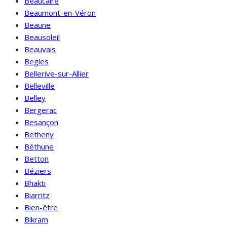
Beaucaire
Beaumont-en-Véron
Beaune
Beausoleil
Beauvais
Begles
Bellerive-sur-Allier
Belleville
Belley
Bergerac
Besançon
Betheny
Béthune
Betton
Béziers
Bhakti
Biarritz
Bien-être
Bikram