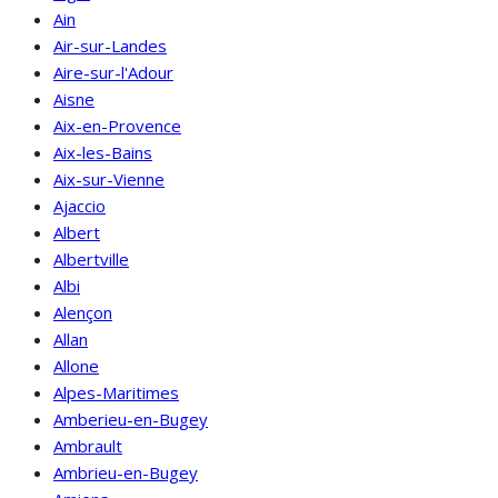
Ain
Air-sur-Landes
Aire-sur-l'Adour
Aisne
Aix-en-Provence
Aix-les-Bains
Aix-sur-Vienne
Ajaccio
Albert
Albertville
Albi
Alençon
Allan
Allone
Alpes-Maritimes
Amberieu-en-Bugey
Ambrault
Ambrieu-en-Bugey