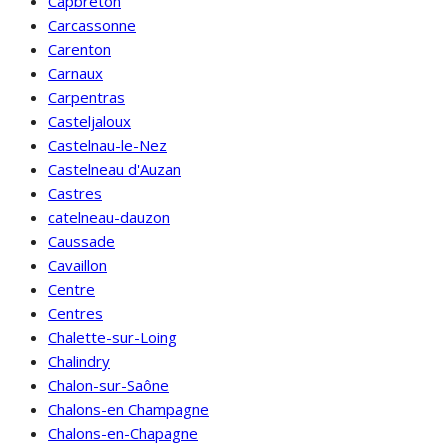
Capbreton
Carcassonne
Carenton
Carnaux
Carpentras
Casteljaloux
Castelnau-le-Nez
Castelneau d'Auzan
Castres
catelneau-dauzon
Caussade
Cavaillon
Centre
Centres
Chalette-sur-Loing
Chalindry
Chalon-sur-Saône
Chalons-en Champagne
Chalons-en-Chapagne