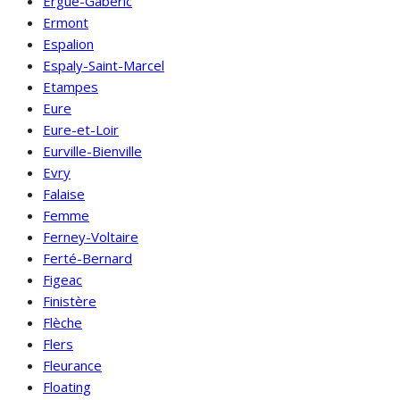
Ergué-Gabéric
Ermont
Espalion
Espaly-Saint-Marcel
Etampes
Eure
Eure-et-Loir
Eurville-Bienville
Evry
Falaise
Femme
Ferney-Voltaire
Ferté-Bernard
Figeac
Finistère
Flèche
Flers
Fleurance
Floating