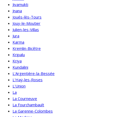
Jivamukti
Jnana
Joués-lès-Tours
Jouy-le-Moutier
Julien-les-Villas
Jura
Karma
Kremlin-Bicêtre
Kripalu
Kriya
Kundalini
L'Argentière-la-Bessée
L'Haÿ-les-Roses
L'Union
La
La Courneuve
La Fourchambault
La Garenne-Colombes