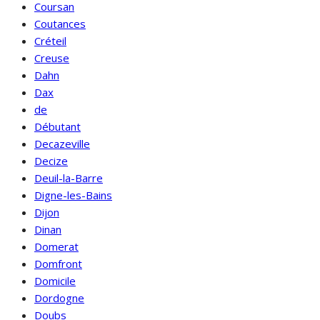
Coursan
Coutances
Créteil
Creuse
Dahn
Dax
de
Débutant
Decazeville
Decize
Deuil-la-Barre
Digne-les-Bains
Dijon
Dinan
Domerat
Domfront
Domicile
Dordogne
Doubs