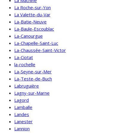
La Machine
La Roche-sur-Yon
La Valette-du-Var
La-Batie-Neuve
La-Baule-Escoublac
La-Canourgue
La-Chapelle-Saint-Luc
La-Chaussée-Saint-Victor
La-Ciotat
la-rochelle
La-Seyne-sur-Mer
La-Teste-de-Buch
Labruguière
Lagny-sur-Marne
Lagord
Lamballe
Landes
Lanester
Lannion