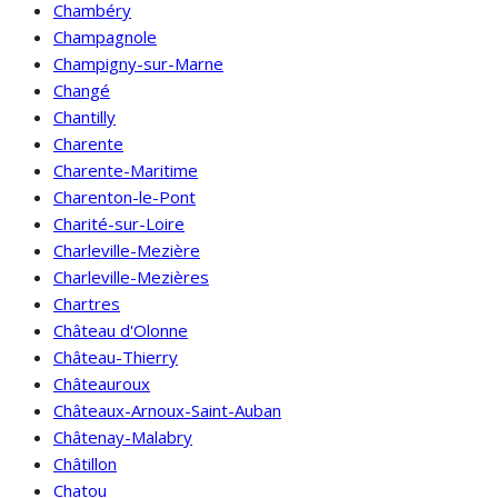
Chambéry
Champagnole
Champigny-sur-Marne
Changé
Chantilly
Charente
Charente-Maritime
Charenton-le-Pont
Charité-sur-Loire
Charleville-Mezière
Charleville-Mezières
Chartres
Château d'Olonne
Château-Thierry
Châteauroux
Châteaux-Arnoux-Saint-Auban
Châtenay-Malabry
Châtillon
Chatou