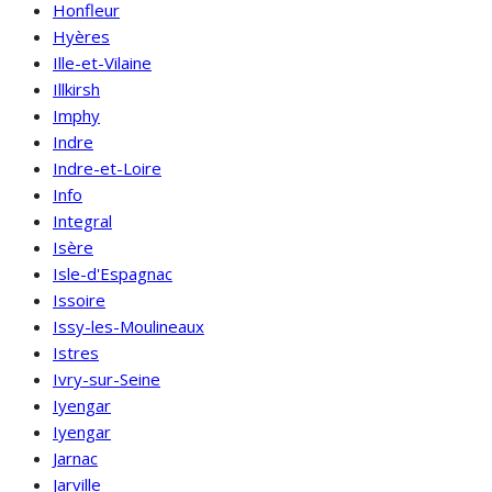
Honfleur
Hyères
Ille-et-Vilaine
Illkirsh
Imphy
Indre
Indre-et-Loire
Info
Integral
Isère
Isle-d'Espagnac
Issoire
Issy-les-Moulineaux
Istres
Ivry-sur-Seine
Iyengar
Iyengar
Jarnac
Jarville