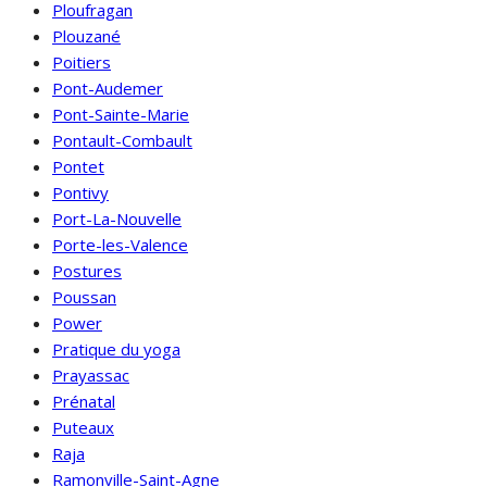
Ploufragan
Plouzané
Poitiers
Pont-Audemer
Pont-Sainte-Marie
Pontault-Combault
Pontet
Pontivy
Port-La-Nouvelle
Porte-les-Valence
Postures
Poussan
Power
Pratique du yoga
Prayassac
Prénatal
Puteaux
Raja
Ramonville-Saint-Agne