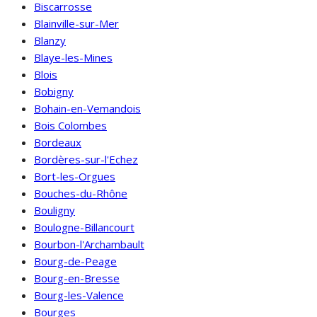
Biscarrosse
Blainville-sur-Mer
Blanzy
Blaye-les-Mines
Blois
Bobigny
Bohain-en-Vemandois
Bois Colombes
Bordeaux
Bordères-sur-l'Echez
Bort-les-Orgues
Bouches-du-Rhône
Bouligny
Boulogne-Billancourt
Bourbon-l'Archambault
Bourg-de-Peage
Bourg-en-Bresse
Bourg-les-Valence
Bourges