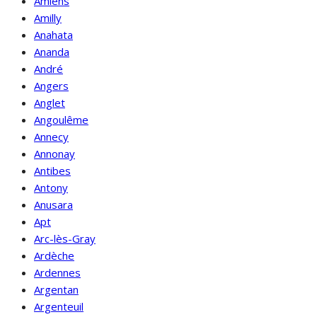
Amiens
Amilly
Anahata
Ananda
André
Angers
Anglet
Angoulême
Annecy
Annonay
Antibes
Antony
Anusara
Apt
Arc-lès-Gray
Ardèche
Ardennes
Argentan
Argenteuil