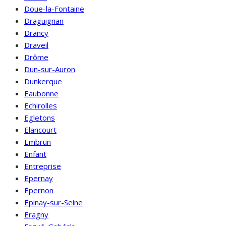
Doue-la-Fontaine
Draguignan
Drancy
Draveil
Drôme
Dun-sur-Auron
Dunkerque
Eaubonne
Echirolles
Egletons
Elancourt
Embrun
Enfant
Entreprise
Epernay
Epernon
Epinay-sur-Seine
Eragny