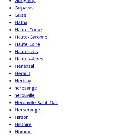
Guingamp
Guipavas
Guise
Hatha
Haute-Corse
Haute-Garonne
Haute-Loire
Hauterives
Hautes-Alpes
Hénansal
Hérault
Herblay
heresange
herouville
Herouville-Saint-Clair
Herserange
Hirson
Histoire
Homme