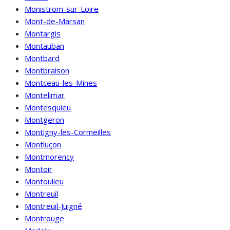
Monistrom-sur-Loire
Mont-de-Marsan
Montargis
Montauban
Montbard
Montbraison
Montceau-les-Mines
Montelimar
Montesquieu
Montgeron
Montigny-les-Cormeilles
Montluçon
Montmorency
Montoir
Montoulieu
Montreuil
Montreuil-Juigné
Montrouge