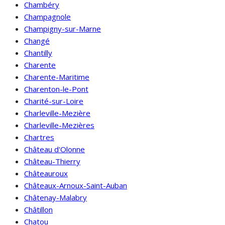
Chambéry
Champagnole
Champigny-sur-Marne
Changé
Chantilly
Charente
Charente-Maritime
Charenton-le-Pont
Charité-sur-Loire
Charleville-Mezière
Charleville-Mezières
Chartres
Château d'Olonne
Château-Thierry
Châteauroux
Châteaux-Arnoux-Saint-Auban
Châtenay-Malabry
Châtillon
Chatou