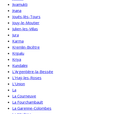
Jivamukti
Jnana
Joués-lès-Tours
Jouy-le-Moutier
Julien-les-Villas
Jura
Karma
Kremlin-Bicêtre
Kripalu
Kriya
Kundalini
L'Argentière-la-Bessée
L'Haÿ-les-Roses
L'Union
La
La Courneuve
La Fourchambault
La Garenne-Colombes