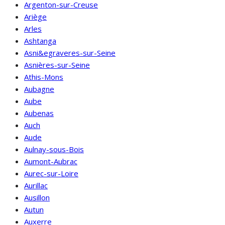
Argenton-sur-Creuse
Ariège
Arles
Ashtanga
Asni&egraveres-sur-Seine
Asnières-sur-Seine
Athis-Mons
Aubagne
Aube
Aubenas
Auch
Aude
Aulnay-sous-Bois
Aumont-Aubrac
Aurec-sur-Loire
Aurillac
Ausillon
Autun
Auxerre