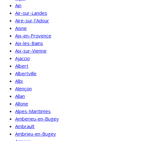
Ain
Air-sur-Landes
Aire-sur-l'Adour
Aisne
Aix-en-Provence
Aix-les-Bains
Aix-sur-Vienne
Ajaccio
Albert
Albertville
Albi
Alençon
Allan
Allone
Alpes-Maritimes
Amberieu-en-Bugey
Ambrault
Ambrieu-en-Bugey