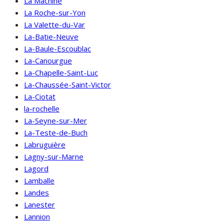
La Machine
La Roche-sur-Yon
La Valette-du-Var
La-Batie-Neuve
La-Baule-Escoublac
La-Canourgue
La-Chapelle-Saint-Luc
La-Chaussée-Saint-Victor
La-Ciotat
la-rochelle
La-Seyne-sur-Mer
La-Teste-de-Buch
Labruguière
Lagny-sur-Marne
Lagord
Lamballe
Landes
Lanester
Lannion