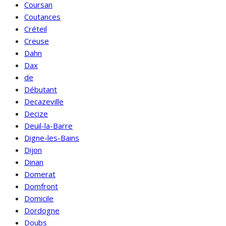
Coursan
Coutances
Créteil
Creuse
Dahn
Dax
de
Débutant
Decazeville
Decize
Deuil-la-Barre
Digne-les-Bains
Dijon
Dinan
Domerat
Domfront
Domicile
Dordogne
Doubs