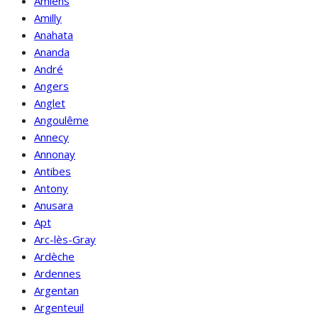
Amiens
Amilly
Anahata
Ananda
André
Angers
Anglet
Angoulême
Annecy
Annonay
Antibes
Antony
Anusara
Apt
Arc-lès-Gray
Ardèche
Ardennes
Argentan
Argenteuil