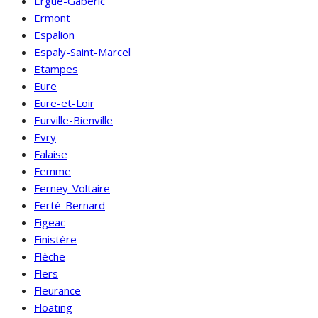
Ergué-Gabéric
Ermont
Espalion
Espaly-Saint-Marcel
Etampes
Eure
Eure-et-Loir
Eurville-Bienville
Evry
Falaise
Femme
Ferney-Voltaire
Ferté-Bernard
Figeac
Finistère
Flèche
Flers
Fleurance
Floating