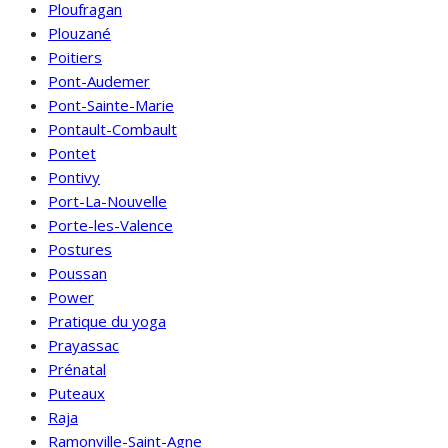
Ploufragan
Plouzané
Poitiers
Pont-Audemer
Pont-Sainte-Marie
Pontault-Combault
Pontet
Pontivy
Port-La-Nouvelle
Porte-les-Valence
Postures
Poussan
Power
Pratique du yoga
Prayassac
Prénatal
Puteaux
Raja
Ramonville-Saint-Agne