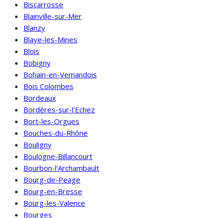
Biscarrosse
Blainville-sur-Mer
Blanzy
Blaye-les-Mines
Blois
Bobigny
Bohain-en-Vemandois
Bois Colombes
Bordeaux
Bordères-sur-l'Echez
Bort-les-Orgues
Bouches-du-Rhône
Bouligny
Boulogne-Billancourt
Bourbon-l'Archambault
Bourg-de-Peage
Bourg-en-Bresse
Bourg-les-Valence
Bourges