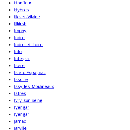
Honfleur
Hyères
Ille-et-Vilaine
Illkirsh
Imphy
Indre
Indre-et-Loire
Info
Integral
Isère
Isle-d'Espagnac
Issoire
Issy-les-Moulineaux
Istres
Ivry-sur-Seine
Iyengar
Iyengar
Jarnac
Jarville