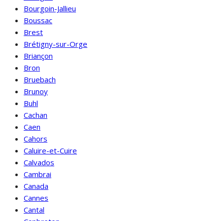
Bourgoin-Jallieu
Boussac
Brest
Brétigny-sur-Orge
Briançon
Bron
Bruebach
Brunoy
Buhl
Cachan
Caen
Cahors
Caluire-et-Cuire
Calvados
Cambrai
Canada
Cannes
Cantal