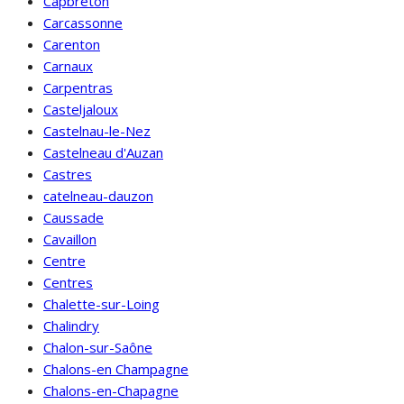
Capbreton
Carcassonne
Carenton
Carnaux
Carpentras
Casteljaloux
Castelnau-le-Nez
Castelneau d'Auzan
Castres
catelneau-dauzon
Caussade
Cavaillon
Centre
Centres
Chalette-sur-Loing
Chalindry
Chalon-sur-Saône
Chalons-en Champagne
Chalons-en-Chapagne