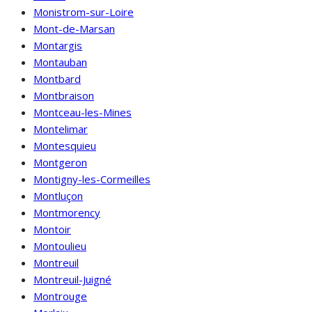
Monistrom-sur-Loire
Mont-de-Marsan
Montargis
Montauban
Montbard
Montbraison
Montceau-les-Mines
Montelimar
Montesquieu
Montgeron
Montigny-les-Cormeilles
Montluçon
Montmorency
Montoir
Montoulieu
Montreuil
Montreuil-Juigné
Montrouge