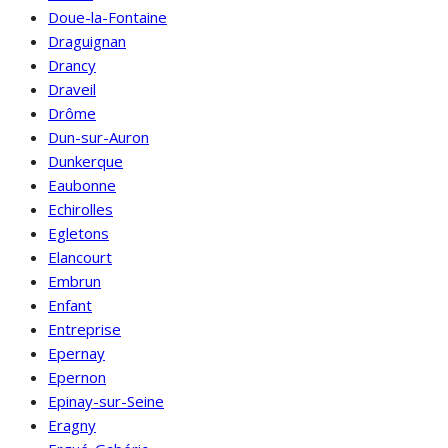
Doue-la-Fontaine
Draguignan
Drancy
Draveil
Drôme
Dun-sur-Auron
Dunkerque
Eaubonne
Echirolles
Egletons
Elancourt
Embrun
Enfant
Entreprise
Epernay
Epernon
Epinay-sur-Seine
Eragny