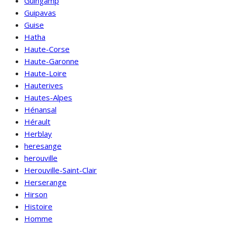
Guingamp
Guipavas
Guise
Hatha
Haute-Corse
Haute-Garonne
Haute-Loire
Hauterives
Hautes-Alpes
Hénansal
Hérault
Herblay
heresange
herouville
Herouville-Saint-Clair
Herserange
Hirson
Histoire
Homme