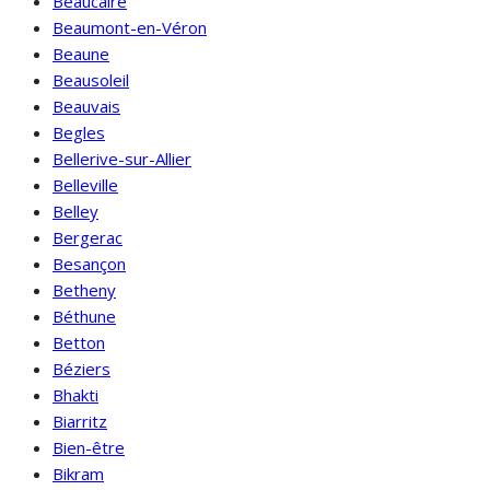
Beaucaire
Beaumont-en-Véron
Beaune
Beausoleil
Beauvais
Begles
Bellerive-sur-Allier
Belleville
Belley
Bergerac
Besançon
Betheny
Béthune
Betton
Béziers
Bhakti
Biarritz
Bien-être
Bikram