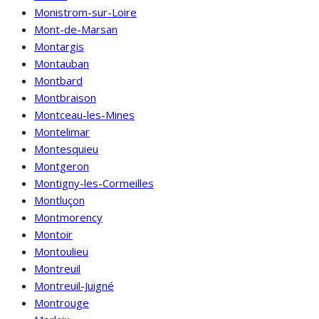
Monistrom-sur-Loire
Mont-de-Marsan
Montargis
Montauban
Montbard
Montbraison
Montceau-les-Mines
Montelimar
Montesquieu
Montgeron
Montigny-les-Cormeilles
Montluçon
Montmorency
Montoir
Montoulieu
Montreuil
Montreuil-Juigné
Montrouge