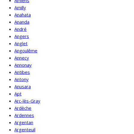
Amiens
Amilly
Anahata
Ananda
André
Angers
Anglet
Angoulême
Annecy
Annonay
Antibes
Antony
Anusara
Apt
Arc-lès-Gray
Ardèche
Ardennes
Argentan
Argenteuil