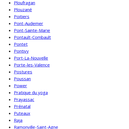
Ploufragan
Plouzané
Poitiers
Pont-Audemer
Pont-Sainte-Marie
Pontault-Combault
Pontet
Pontivy
Port-La-Nouvelle
Porte-les-Valence
Postures
Poussan
Power
Pratique du yoga
Prayassac
Prénatal
Puteaux
Raja
Ramonville-Saint-Agne