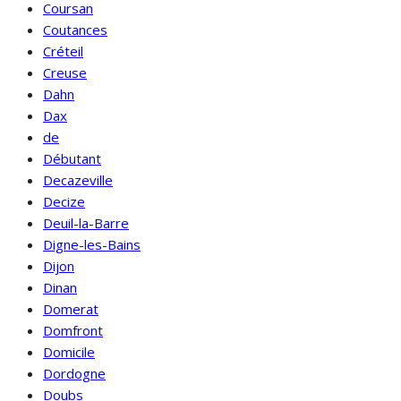
Coursan
Coutances
Créteil
Creuse
Dahn
Dax
de
Débutant
Decazeville
Decize
Deuil-la-Barre
Digne-les-Bains
Dijon
Dinan
Domerat
Domfront
Domicile
Dordogne
Doubs