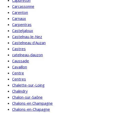
Capbreton
Carcassonne
Carenton
Carnaux
Carpentras
Casteljaloux
Castelnau-le-Nez
Castelneau d'Auzan
Castres
catelneau-dauzon
Caussade
Cavaillon
Centre
Centres
Chalette-sur-Loing
Chalindry
Chalon-sur-Saône
Chalons-en Champagne
Chalons-en-Chapagne