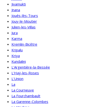
Jivamukti
Jnana
Joués-lès-Tours
Jouy-le-Moutier
Julien-les-Villas
Jura
Karma
Kremlin-Bicêtre
Kripalu
Kriya
Kundalini
L'Argentière-la-Bessée
L'Haÿ-les-Roses
L'Union
La
La Courneuve
La Fourchambault
La Garenne-Colombes