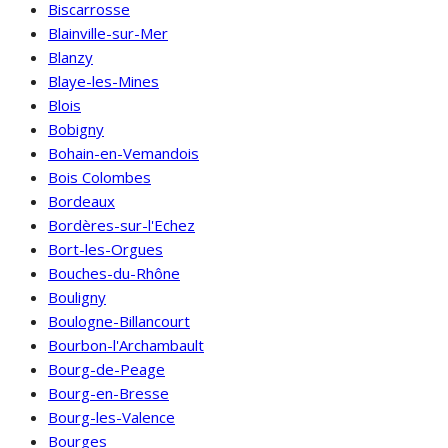
Biscarrosse
Blainville-sur-Mer
Blanzy
Blaye-les-Mines
Blois
Bobigny
Bohain-en-Vemandois
Bois Colombes
Bordeaux
Bordères-sur-l'Echez
Bort-les-Orgues
Bouches-du-Rhône
Bouligny
Boulogne-Billancourt
Bourbon-l'Archambault
Bourg-de-Peage
Bourg-en-Bresse
Bourg-les-Valence
Bourges