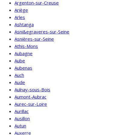
Argenton-sur-Creuse
Ariège
Arles
Ashtanga
Asni&egraveres-sur-Seine
Asnières-sur-Seine
Athis-Mons
Aubagne
Aube
Aubenas
Auch
Aude
Aulnay-sous-Bois
Aumont-Aubrac
Aurec-sur-Loire
Aurillac
Ausillon
Autun
Auxerre