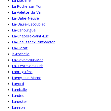
La Machine
La Roche-sur-Yon
La Valette-du-Var
La-Batie-Neuve
La-Baule-Escoublac
La-Canourgue
La-Chapelle-Saint-Luc
La-Chaussée-Saint-Victor
La-Ciotat
la-rochelle
La-Seyne-sur-Mer
La-Teste-de-Buch
Labruguière
Lagny-sur-Marne
Lagord
Lamballe
Landes
Lanester
Lannion