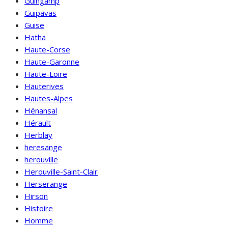
Guingamp
Guipavas
Guise
Hatha
Haute-Corse
Haute-Garonne
Haute-Loire
Hauterives
Hautes-Alpes
Hénansal
Hérault
Herblay
heresange
herouville
Herouville-Saint-Clair
Herserange
Hirson
Histoire
Homme