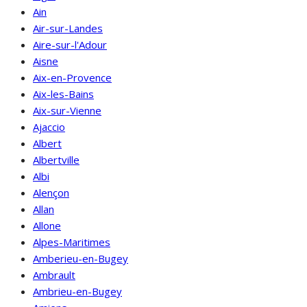
Ain
Air-sur-Landes
Aire-sur-l'Adour
Aisne
Aix-en-Provence
Aix-les-Bains
Aix-sur-Vienne
Ajaccio
Albert
Albertville
Albi
Alençon
Allan
Allone
Alpes-Maritimes
Amberieu-en-Bugey
Ambrault
Ambrieu-en-Bugey