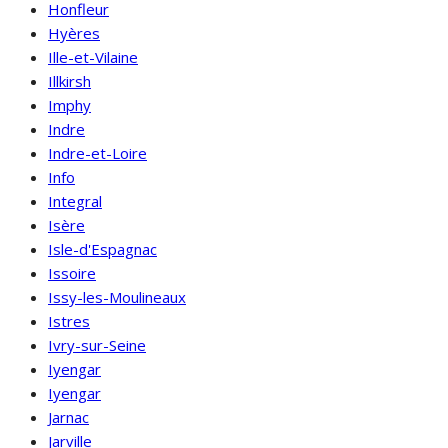
Honfleur
Hyères
Ille-et-Vilaine
Illkirsh
Imphy
Indre
Indre-et-Loire
Info
Integral
Isère
Isle-d'Espagnac
Issoire
Issy-les-Moulineaux
Istres
Ivry-sur-Seine
Iyengar
Iyengar
Jarnac
Jarville