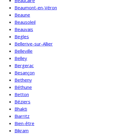
Beaucaire
Beaumont-en-Véron
Beaune
Beausoleil
Beauvais
Begles
Bellerive-sur-Allier
Belleville
Belley
Bergerac
Besançon
Betheny
Béthune
Betton
Béziers
Bhakti
Biarritz
Bien-être
Bikram