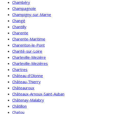
Chambéry
Champagnole
Champigny-sur-Marne
Changé
Chantilly
Charente
Charente-Maritime
Charenton-le-Pont
Charité-sur-Loire
Charleville-Mezière
Charleville-Mezières
Chartres
Château d'Olonne
Château-Thierry
Châteauroux
Châteaux-Arnoux-Saint-Auban
Châtenay-Malabry
Châtillon
Chatou