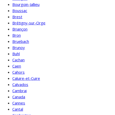
Bourgoin-Jallieu
Boussac
Brest
Brétigny-sur-Orge
Briançon
Bron
Bruebach
Brunoy
Buhl
Cachan
Caen
Cahors
Caluire-et-Cuire
Calvados
Cambrai
Canada
Cannes
Cantal