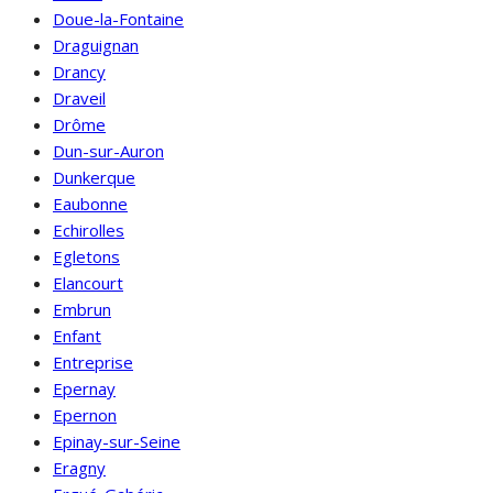
Doue-la-Fontaine
Draguignan
Drancy
Draveil
Drôme
Dun-sur-Auron
Dunkerque
Eaubonne
Echirolles
Egletons
Elancourt
Embrun
Enfant
Entreprise
Epernay
Epernon
Epinay-sur-Seine
Eragny