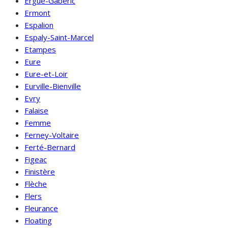
Ergué-Gabéric
Ermont
Espalion
Espaly-Saint-Marcel
Etampes
Eure
Eure-et-Loir
Eurville-Bienville
Evry
Falaise
Femme
Ferney-Voltaire
Ferté-Bernard
Figeac
Finistère
Flèche
Flers
Fleurance
Floating