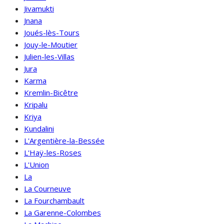
Jivamukti
Jnana
Joués-lès-Tours
Jouy-le-Moutier
Julien-les-Villas
Jura
Karma
Kremlin-Bicêtre
Kripalu
Kriya
Kundalini
L'Argentière-la-Bessée
L'Haÿ-les-Roses
L'Union
La
La Courneuve
La Fourchambault
La Garenne-Colombes