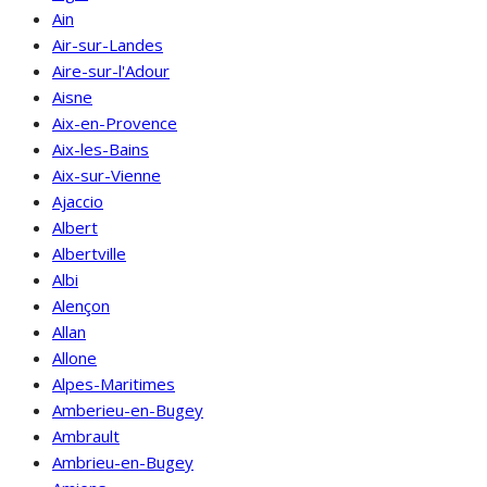
Ain
Air-sur-Landes
Aire-sur-l'Adour
Aisne
Aix-en-Provence
Aix-les-Bains
Aix-sur-Vienne
Ajaccio
Albert
Albertville
Albi
Alençon
Allan
Allone
Alpes-Maritimes
Amberieu-en-Bugey
Ambrault
Ambrieu-en-Bugey