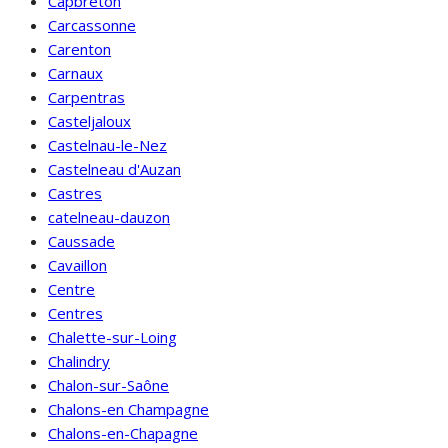
Capbreton
Carcassonne
Carenton
Carnaux
Carpentras
Casteljaloux
Castelnau-le-Nez
Castelneau d'Auzan
Castres
catelneau-dauzon
Caussade
Cavaillon
Centre
Centres
Chalette-sur-Loing
Chalindry
Chalon-sur-Saône
Chalons-en Champagne
Chalons-en-Chapagne