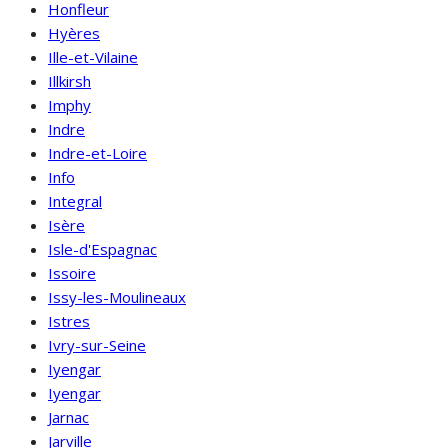
Honfleur
Hyères
Ille-et-Vilaine
Illkirsh
Imphy
Indre
Indre-et-Loire
Info
Integral
Isère
Isle-d'Espagnac
Issoire
Issy-les-Moulineaux
Istres
Ivry-sur-Seine
Iyengar
Iyengar
Jarnac
Jarville