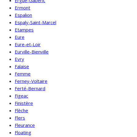
Ergué-Gabéric
Ermont
Espalion
Espaly-Saint-Marcel
Etampes
Eure
Eure-et-Loir
Eurville-Bienville
Evry
Falaise
Femme
Ferney-Voltaire
Ferté-Bernard
Figeac
Finistère
Flèche
Flers
Fleurance
Floating