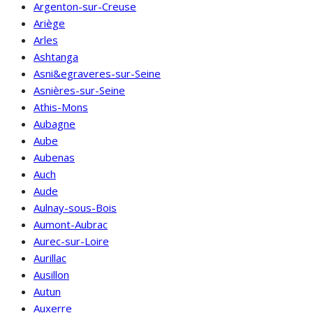
Argenton-sur-Creuse
Ariège
Arles
Ashtanga
Asni&egraveres-sur-Seine
Asnières-sur-Seine
Athis-Mons
Aubagne
Aube
Aubenas
Auch
Aude
Aulnay-sous-Bois
Aumont-Aubrac
Aurec-sur-Loire
Aurillac
Ausillon
Autun
Auxerre