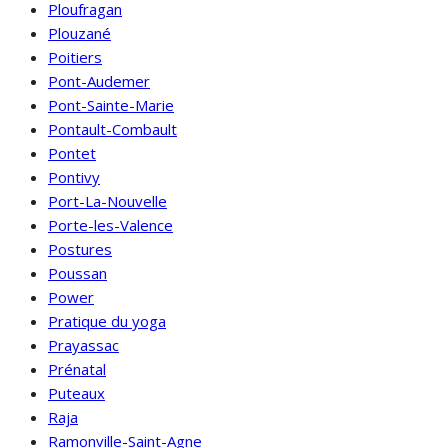
Ploufragan
Plouzané
Poitiers
Pont-Audemer
Pont-Sainte-Marie
Pontault-Combault
Pontet
Pontivy
Port-La-Nouvelle
Porte-les-Valence
Postures
Poussan
Power
Pratique du yoga
Prayassac
Prénatal
Puteaux
Raja
Ramonville-Saint-Agne