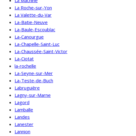
La Machine
La Roche-sur-Yon
La Valette-du-Var
La-Batie-Neuve
La-Baule-Escoublac
La-Canourgue
La-Chapelle-Saint-Luc
La-Chaussée-Saint-Victor
La-Ciotat
la-rochelle
La-Seyne-sur-Mer
La-Teste-de-Buch
Labruguière
Lagny-sur-Marne
Lagord
Lamballe
Landes
Lanester
Lannion