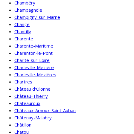
Chambéry
Champagnole
Champigny-sur-Marne
Changé
Chantilly
Charente
Charente-Maritime
Charenton-le-Pont
Charité-sur-Loire
Charleville-Mezière
Charleville-Mezières
Chartres
Château d'Olonne
Château-Thierry
Châteauroux
Châteaux-Arnoux-Saint-Auban
Châtenay-Malabry
Châtillon
Chatou