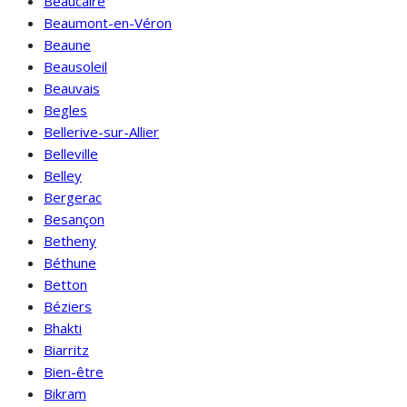
Beaucaire
Beaumont-en-Véron
Beaune
Beausoleil
Beauvais
Begles
Bellerive-sur-Allier
Belleville
Belley
Bergerac
Besançon
Betheny
Béthune
Betton
Béziers
Bhakti
Biarritz
Bien-être
Bikram