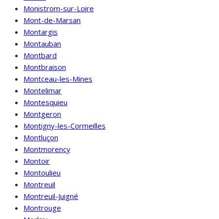
Monistrom-sur-Loire
Mont-de-Marsan
Montargis
Montauban
Montbard
Montbraison
Montceau-les-Mines
Montelimar
Montesquieu
Montgeron
Montigny-les-Cormeilles
Montluçon
Montmorency
Montoir
Montoulieu
Montreuil
Montreuil-Juigné
Montrouge