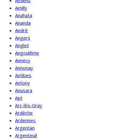
Amiens
Amilly
Anahata
Ananda
André
Angers
Anglet
Angoulême
Annecy
Annonay
Antibes
Antony
Anusara
Apt
Arc-lès-Gray
Ardèche
Ardennes
Argentan
Argenteuil