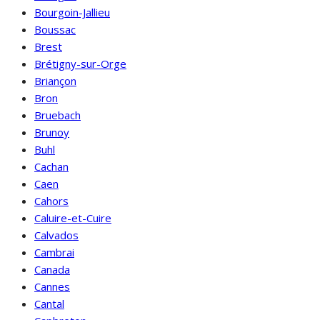
Bourgoin-Jallieu
Boussac
Brest
Brétigny-sur-Orge
Briançon
Bron
Bruebach
Brunoy
Buhl
Cachan
Caen
Cahors
Caluire-et-Cuire
Calvados
Cambrai
Canada
Cannes
Cantal