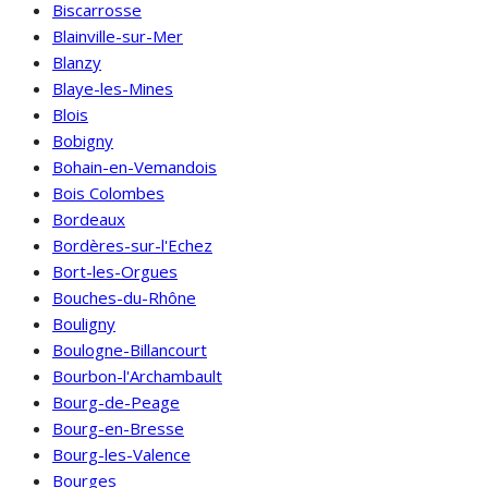
Biscarrosse
Blainville-sur-Mer
Blanzy
Blaye-les-Mines
Blois
Bobigny
Bohain-en-Vemandois
Bois Colombes
Bordeaux
Bordères-sur-l'Echez
Bort-les-Orgues
Bouches-du-Rhône
Bouligny
Boulogne-Billancourt
Bourbon-l'Archambault
Bourg-de-Peage
Bourg-en-Bresse
Bourg-les-Valence
Bourges