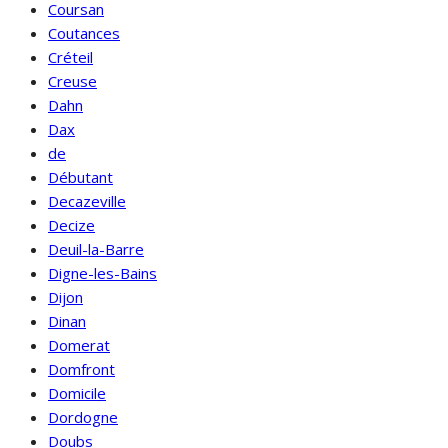
Coursan
Coutances
Créteil
Creuse
Dahn
Dax
de
Débutant
Decazeville
Decize
Deuil-la-Barre
Digne-les-Bains
Dijon
Dinan
Domerat
Domfront
Domicile
Dordogne
Doubs