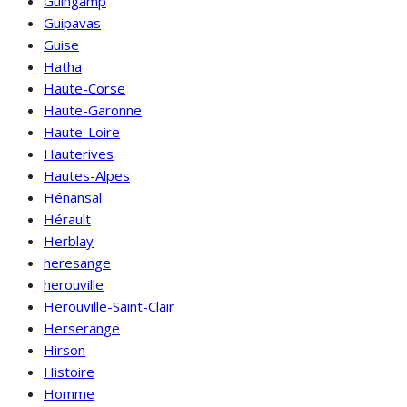
Guingamp
Guipavas
Guise
Hatha
Haute-Corse
Haute-Garonne
Haute-Loire
Hauterives
Hautes-Alpes
Hénansal
Hérault
Herblay
heresange
herouville
Herouville-Saint-Clair
Herserange
Hirson
Histoire
Homme