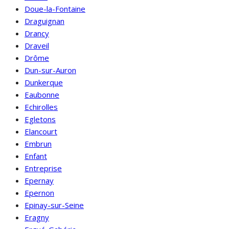
Doue-la-Fontaine
Draguignan
Drancy
Draveil
Drôme
Dun-sur-Auron
Dunkerque
Eaubonne
Echirolles
Egletons
Elancourt
Embrun
Enfant
Entreprise
Epernay
Epernon
Epinay-sur-Seine
Eragny